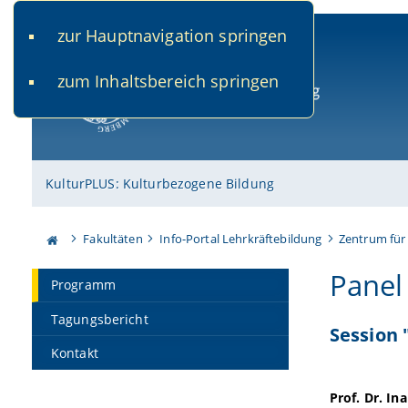
zur Hauptnavigation springen
www.uni-bamberg.de
univis.uni-bamberg.de
fis.u
zum Inhaltsbereich springen
Universität Bamberg
KulturPLUS: Kulturbezogene Bildung
Fakultäten
Info-Portal Lehrkräftebildung
Zentrum für
Panel
Programm
Tagungsbericht
Session 
Kontakt
Prof. Dr. In