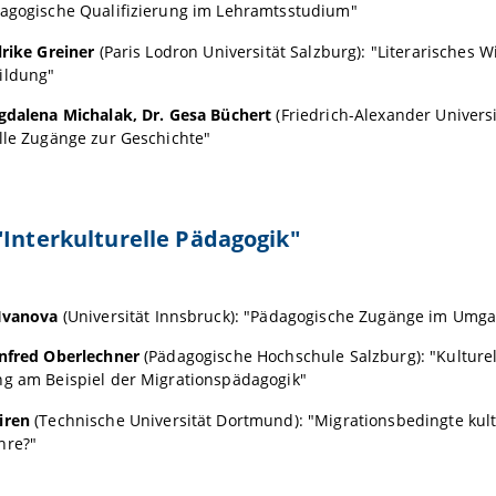
dagogische Qualifizierung im Lehramtsstudium"
lrike Greiner
(Paris Lodron Universität Salzburg): "Literarisches W
ildung"
agdalena Michalak, Dr. Gesa Büchert
(Friedrich-Alexander Univer
lle Zugänge zur Geschichte"
"Interkulturelle Pädagogik"
 Ivanova
(Universität Innsbruck): "Pädagogische Zugänge im Umgan
anfred Oberlechner
(Pädagogische Hochschule Salzburg): "Kulturel
ng am Beispiel der Migrationspädagogik"
iren
(Technische Universität Dortmund): "Migrationsbedingte kultu
hre?"