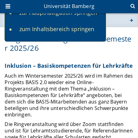
Universität Bamberg
zur Hauptnavigation springen
Sie befinden sich hier:
zum Inhaltsbereich springen
www.uni-bamberg.de
Ringveranstaltung im Wintersemeste
r 2025/26
univis.uni-bamberg.de
fis.uni-bamberg.de
Inklusion – Basiskompetenzen für Lehrkräfte
Auch im Wintersemester 2025/26 wird im Rahmen des
Projekts BAS!S 2.0 wieder eine Online-
Ringveranstaltung mit dem Thema „Inklusion –
Basiskompetenzen für Lehrkräfte“ angeboten, bei
dem sich die BAS!S-Mitarbeitenden aus ganz Bayern
beteiligen und ihre unterschiedlichen Schwerpunkte
einbringen.
Die Ringveranstaltung wird über Zoom stattfinden
und ist für Lehramtsstudierende, für ReferendarInnen
sowie für Lehrkräfte aller Schularten gedacht.