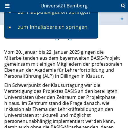
Universität Bamberg
zur Hauptnavigation springen
Sie befinden sich hier:
zum Inhaltsbereich springen
www.uni-bamberg.de
BAS!S-Klausurtagung 2025
univis.uni-bamberg.de
Vom 20. Januar bis 22. Januar 2025 gingen die
Mitarbeitenden aus dem bayernweiten BAS!S-Projekt
fis.uni-bamberg.de
gemeinsam mit einigen Mitgliedern der professoralen
Ebene an der Akademie für Lehrerfortbildung und
Personalführung (ALP) in Dillingen in Klausur.
Ein Schwerpunkt der Klausurtagung war die
Verstetigung des Projektes BAS!S an den beteiligten
Universitäten über den Zeitraum der Projektphase
hinaus. Im Zentrum stand die Frage danach, wie
Inklusion als Thema der Lehrkräftebildung an den
Universitäten strukturell und möglichst
personenunabhängig implementiert werden kann,
damit auch ohne die BAS!S-Mitarbeitenden, deren