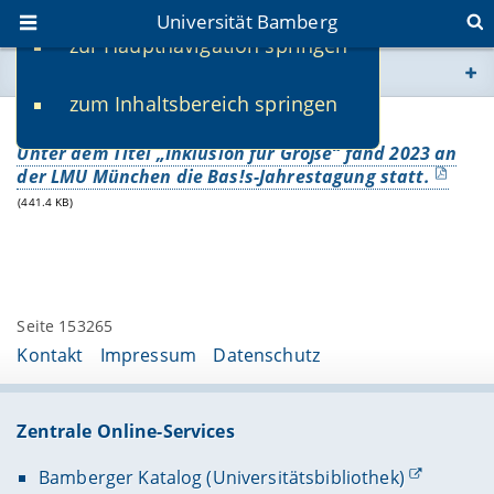
Universität Bamberg
zur Hauptnavigation springen
Sie befinden sich hier:
zum Inhaltsbereich springen
www.uni-bamberg.de
5. BAS!S-Jahrestagung
Unter dem Titel „Inklusion für Große“ fand 2023 an
univis.uni-bamberg.de
der LMU München die Bas!s-Jahrestagung statt.
(441.4 KB)
fis.uni-bamberg.de
Seite 153265
Kontakt
Impressum
Datenschutz
Zentrale Online-Services
Bamberger Katalog (Universitätsbibliothek)