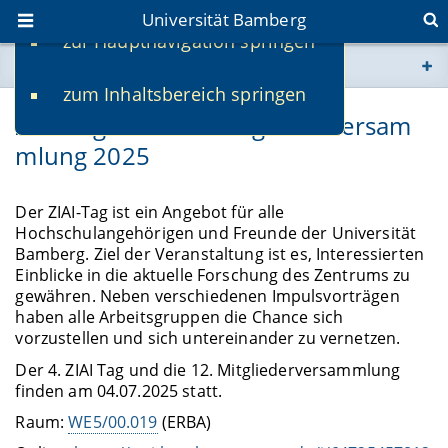
Universität Bamberg
zur Hauptnavigation springen
Sie befinden sich hier:
zum Inhaltsbereich springen
www.uni-bamberg.de
ZIAI-Tag und ZIAI-Mitgliederversam
mlung 2025
univis.uni-bamberg.de
fis.uni-bamberg.de
Der ZIAI-Tag ist ein Angebot für alle
Hochschulangehörigen und Freunde der Universität
Bamberg. Ziel der Veranstaltung ist es, Interessierten
Einblicke in die aktuelle Forschung des Zentrums zu
gewähren. Neben verschiedenen Impulsvorträgen
haben alle Arbeitsgruppen die Chance sich
vorzustellen und sich untereinander zu vernetzen.
Der 4. ZIAI Tag und die 12. Mitgliederversammlung
finden am 04.07.2025 statt.
Raum:
WE5/00.019
(ERBA)