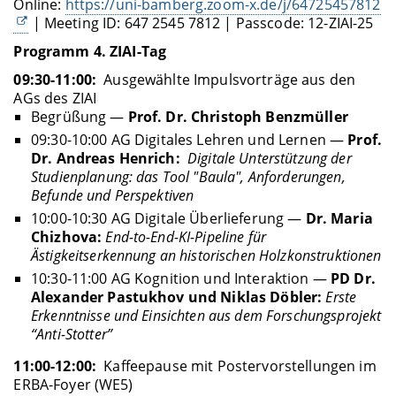
Online:
https://uni-bamberg.zoom-x.de/j/64725457812
| Meeting ID: 647 2545 7812 | Passcode: 12-ZIAI-25
Programm 4. ZIAI-Tag
09:30-11:00:
Ausgewählte Impulsvorträge aus den
AGs des ZIAI
Begrüßung —
Prof. Dr. Christoph Benzmüller
09:30-10:00 AG Digitales Lehren und Lernen —
Prof.
Dr. Andreas Henrich:
Digitale Unterstützung der
Studienplanung: das Tool "Baula", Anforderungen,
Befunde und Perspektiven
10:00-10:30 AG Digitale Überlieferung —
Dr. Maria
Chizhova:
End-to-End-KI-Pipeline für
Ästigkeitserkennung an historischen Holzkonstruktionen
10:30-11:00 AG Kognition und Interaktion —
PD Dr.
Alexander Pastukhov und Niklas Döbler:
Erste
Erkenntnisse und Einsichten aus dem Forschungsprojekt
“Anti-Stotter”
11:00-12:00:
Kaffeepause mit Postervorstellungen im
ERBA-Foyer (WE5)