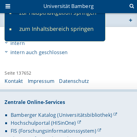
Universität Bamberg
zur Hauptnavigation springen
Sie befinden sich hier:
zum Inhaltsbereich springen
www.uni-bamberg.de
assets
intern
univis.uni-bamberg.de
intern auch geschlossen
fis.uni-bamberg.de
Seite 137652
Kontakt
Impressum
Datenschutz
Zentrale Online-Services
Bamberger Katalog (Universitätsbibliothek)
Hochschulportal (HISinOne)
FIS (Forschungsinformationssystem)