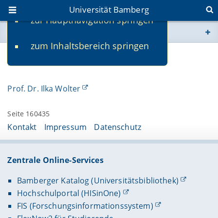
Universität Bamberg
zur Hauptnavigation springen
Sie befinden sich hier:
zum Inhaltsbereich springen
www.uni-bamberg.de
Kontakt
univis.uni-bamberg.de
Prof. Dr. Ilka Wolter
fis.uni-bamberg.de
Seite 160435
Kontakt
Impressum
Datenschutz
Zentrale Online-Services
Bamberger Katalog (Universitätsbibliothek)
Hochschulportal (HISinOne)
FIS (Forschungsinformationssystem)