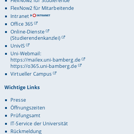
FlexNow2 für Studierende
FlexNow2 für Mitarbeitende
Intranet
Office 365
Online-Dienste
(Studierendenkanzlei)
UnivIS
Uni-Webmail:
https://mailex.uni-bamberg.de
https://o365.uni-bamberg.de
Virtueller Campus
Wichtige Links
Presse
Öffnungszeiten
Prüfungsamt
IT-Service der Universität
Rückmeldung