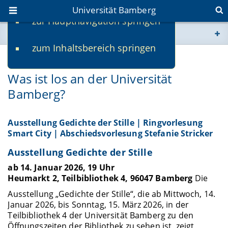
Universität Bamberg
zur Hauptnavigation springen
Sie befinden sich hier:
zum Inhaltsbereich springen
www.uni-bamberg.de
07.01.2026
Was ist los an der Universität
univis.uni-bamberg.de
Bamberg?
fis.uni-bamberg.de
Ausstellung Gedichte der Stille | Ringvorlesung
Smart City | Abschiedsvorlesung Stefanie Stricker
Ausstellung Gedichte der Stille
ab 14. Januar 2026, 19 Uhr
Heumarkt 2, Teilbibliothek 4, 96047 Bamberg
Die
Ausstellung „Gedichte der Stille“, die ab Mittwoch, 14.
Januar 2026, bis Sonntag, 15. März 2026, in der
Teilbibliothek 4 der Universität Bamberg zu den
Öffnungszeiten der Bibliothek zu sehen ist, zeigt