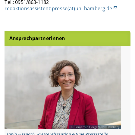
Tel.: 0951/863-1182
redaktionsassistenz.presse(at)uni-bamberg.de
Ansprechpartnerinnen
Benjamin Herges/Uni Bamberg
Tanja Eisenach, Pressereferentin/Leitung Pressestelle,