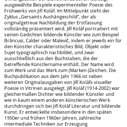
ausgewählte Beispiele experimenteller Poesie des
Frühwerks von Jiří Kolář. Im Mittelpunkt steht der
Zyklus „Gersaints Aushängeschild“, der als
originalgetreue Nachbildung der Erstfassung
vollständig präsentiert wird. Jiří Kolář portraitiert mit
seinen Gedichten bildende Künstler wie zum Beispiel
Brâncuși, Calder oder Malevič, indem er jeweils ein für
den Künstler charakteristisches Bild, Objekt oder
Sujet typographisch nachbildet, und zwar
ausschließlich aus den Buchstaben, die der
betreffende Künstlername enthält. Der Name wird
zum Werk und das Werk zum (Marken-)Zeichen. Die
Buchpublikation aus dem Jahr 1966 ist neben
weiteren Originalausgaben von Jiří Kolářs visueller
Poesie in Vitrinen ausgelegt. Jiří Kolář (1914-2002) war
gleichermaßen Dichter wie bildender Künstler und
wie in kaum einem anderen künstlerischen Werk
durchdringen sich bei Jiří Kolář Literatur und bildende
Kunst. Er entwickelte insbesondere in den späten
1950er und frühen 1960er Jahren, zahlreiche
intermediale Techniken zur Erzeugung