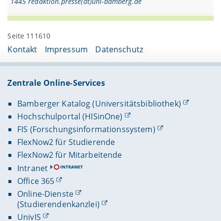
1445 redaktion.presse(at)uni-bamberg.de
Seite 111610
Kontakt
Impressum
Datenschutz
Zentrale Online-Services
Bamberger Katalog (Universitätsbibliothek)
Hochschulportal (HISinOne)
FIS (Forschungsinformationssystem)
FlexNow2 für Studierende
FlexNow2 für Mitarbeitende
Intranet
Office 365
Online-Dienste
(Studierendenkanzlei)
UnivIS