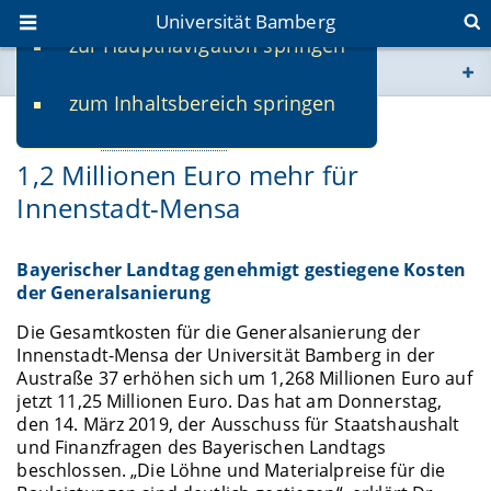
Universität Bamberg
zur Hauptnavigation springen
Sie befinden sich hier:
zum Inhaltsbereich springen
www.uni-bamberg.de
15.03.2019
Service & Verwaltung
1,2 Millionen Euro mehr für
univis.uni-bamberg.de
Innenstadt-Mensa
fis.uni-bamberg.de
Bayerischer Landtag genehmigt gestiegene Kosten
der Generalsanierung
Die Gesamtkosten für die Generalsanierung der
Innenstadt-Mensa der Universität Bamberg in der
Austraße 37 erhöhen sich um 1,268 Millionen Euro auf
jetzt 11,25 Millionen Euro. Das hat am Donnerstag,
den 14. März 2019, der Ausschuss für Staatshaushalt
und Finanzfragen des Bayerischen Landtags
beschlossen. „Die Löhne und Materialpreise für die