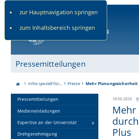
zur Hauptnavigation springen
www.uni-bamberg.de
univis.uni-bamberg.de
fis.u
zum Inhaltsbereich springen
Universität Bamberg
Pressemitteilungen
Infos speziell für...
Presse
Mehr Planungssicherheit
18.09.2020
K
Pressemitteilungen
Mehr 
Medieneinladungen
durch
Expertise an der Universität
Plus
Drehgenehmigung