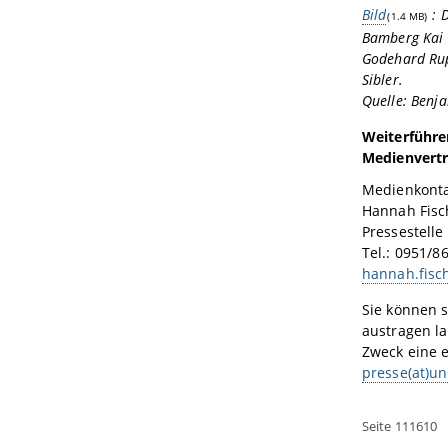
Bild
: 
(1.4 MB)
Bamberg Kai F
Godehard Rup
Sibler.
Quelle: Benj
Weiterführe
Medienvertr
Medienkonta
Hannah Fisc
Pressestelle
Tel.: 0951/8
hannah.fisc
Sie können s
austragen la
Zweck eine 
presse(at)u
Seite 111610