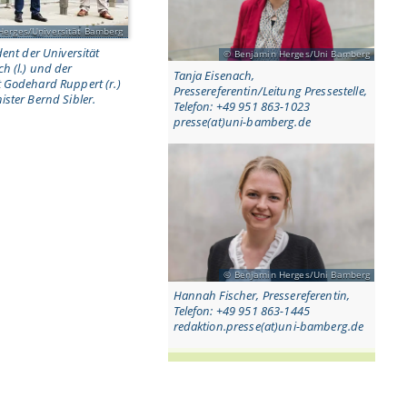
Herges/Universität Bamberg
dent der Universität
Benjamin Herges/Uni Bamberg
h (l.) und der
Tanja Eisenach,
 Godehard Ruppert (r.)
Pressereferentin/Leitung Pressestelle,
ster Bernd Sibler.
Telefon: +49 951 863-1023
presse(at)uni-bamberg.de
Benjamin Herges/Uni Bamberg
Hannah Fischer, Pressereferentin,
Telefon: +49 951 863-1445
redaktion.presse(at)uni-bamberg.de