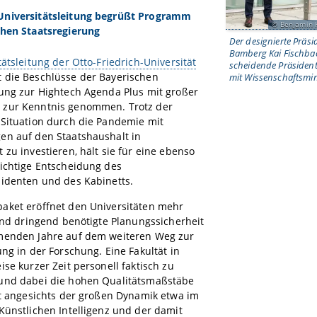
niversitätsleitung begrüßt Programm
Benjamin 
chen Staatsregierung
Der designierte Präsi
Bamberg Kai Fischbac
tätsleitung der Otto-Friedrich-Universität
scheidende Präsident
 die Beschlüsse der Bayerischen
mit Wissenschaftsmini
rung zur Hightech Agenda Plus mit großer
zur Kenntnis genommen. Trotz der
 Situation durch die Pandemie mit
en auf den Staatshaushalt in
 zu investieren, hält sie für eine ebenso
ichtige Entscheidung des
sidenten und des Kabinetts.
aket eröffnet den Universitäten mehr
 und dringend benötigte Planungssicherheit
menden Jahre auf dem weiteren Weg zur
ung in der Forschung. Eine Fakultät in
ise kurzer Zeit personell faktisch zu
und dabei die hohen Qualitätsmaßstäbe
st angesichts der großen Dynamik etwa im
Künstlichen Intelligenz und der damit