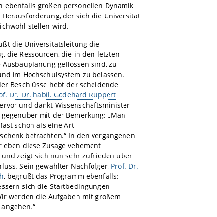
 ebenfalls großen personellen Dynamik
Herausforderung, der sich die Universität
chwohl stellen wird.
t die Universitätsleitung die
, die Ressourcen, die in den letzten
e Ausbauplanung geflossen sind, zu
 und im Hochschulsystem zu belassen.
 der Beschlüsse hebt der scheidende
of. Dr. Dr. habil. Godehard Ruppert
ervor und dankt Wissenschaftsminister
r gegenüber mit der Bemerkung: „Man
 fast schon als eine Art
schenk betrachten.“ In den vergangenen
er eben diese Zusage vehement
 und zeigt sich nun sehr zufrieden über
luss. Sein gewählter Nachfolger,
Prof. Dr.
ch
, begrüßt das Programm ebenfalls:
essern sich die Startbedingungen
 Wir werden die Aufgaben mit großem
 angehen.“