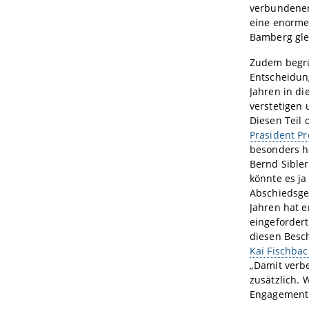
verbundenen
eine enorme 
Bamberg glei
Zudem begrüß
Entscheidung
Jahren in di
verstetigen
Diesen Teil
Präsident Pr
besonders h
Bernd Sible
könnte es ja
Abschiedsge
Jahren hat 
eingefordert
diesen Besch
Kai Fischba
„Damit verb
zusätzlich.
Engagement