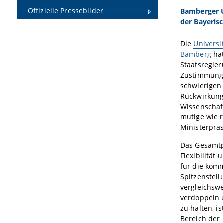
Offizielle Pressebilder
Bamberger U
der Bayeris
Die
Universi
Bamberg
hat
Staatsregie
Zustimmung 
schwierigen
Rückwirkung
Wissenschaft
mutige wie r
Ministerprä
Das Gesamtp
Flexibilität
für die kom
Spitzenstell
vergleichswe
verdoppeln 
zu halten, i
Bereich der 