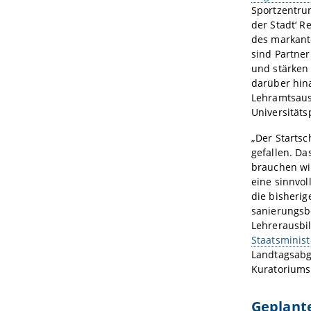
Sportzentrum
der Stadt‘ 
des markan
sind Partne
und stärken
darüber hin
Lehramtsaus
Universität
„Der Starts
gefallen. Da
brauchen wi
eine sinnvo
die bisherig
sanierungsb
Lehrerausbil
Staatsminis
Landtagsabg
Kuratoriums
Geplant