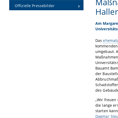
Maßn
Offizielle Pressebilder
Halle
Am Margare
Universität
Das
ehemali
kommenden J
umgebaut. A
Maßnahmen 
Universitäts
Bauamt Bamb
der Baustell
Abbruchmaß
Schadstoffe
des Gebäud
„Wir freuen
die lange e
starten kann
Dagmar Steu