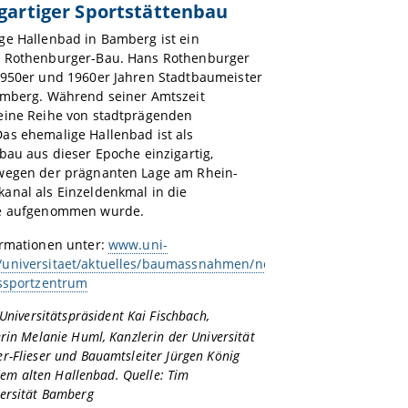
igartiger Sportstättenbau
ge Hallenbad in Bamberg ist ein
 Rothenburger-Bau. Hans Rothenburger
1950er und 1960er Jahren Stadtbaumeister
amberg. Während seiner Amtszeit
eine Reihe von stadtprägenden
as ehemalige Hallenbad ist als
bau aus dieser Epoche einzigartig,
wegen der prägnanten Lage am Rhein-
anal als Einzeldenkmal in die
te aufgenommen wurde.
ormationen unter:
www.uni-
universitaet/aktuelles/baumassnahmen/neues-
tssportzentrum
 Universitätspräsident Kai Fischbach,
rin Melanie Huml, Kanzlerin der Universität
r-Flieser und Bauamtsleiter Jürgen König
r dem alten Hallenbad. Quelle: Tim
ersität Bamberg