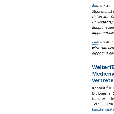
Bild
:
(12.7 MB)
Staatsministe
Universität 
Universitätsp
Baupläne zum
Kipphan/Univ
Bild
:
(14.3 MB)
wird zum neu
Kipphan/Univ
Weiterf
Medienv
vertrete
Kontakt für 
Dr. Dagmar S
Kanzlerin d
Tel.: 0951/8
kanzlerin(a