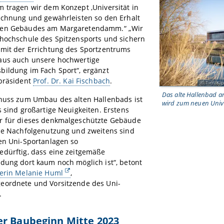
 tragen wir dem Konzept ‚Universität in
Rechnung und gewährleisten so den Erhalt
ten Gebäudes am Margaretendamm.“ „Wir
rhochschule des Spitzensports und sichern
 mit der Errichtung des Sportzentrums
aus auch unsere hochwertige
bildung im Fach Sport“, ergänzt
spräsident
Prof. Dr. Kai Fischbach
.
Tim Kip
Das alte Hallenbad
chuss zum Umbau des alten Hallenbads ist
wird zum neuen Univ
s sind großartige Neuigkeiten. Erstens
r für dieses denkmalgeschützte Gebäude
lle Nachfolgenutzung und zweitens sind
en Uni-Sportanlagen so
edürftig, dass eine zeitgemäße
dung dort kaum noch möglich ist“, betont
terin Melanie Huml
,
eordnete und Vorsitzende des Uni-
.
er Baubeginn Mitte 2023