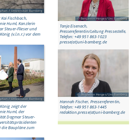
phan / Universität Bamberg
 Kai Fischbach,
Benjamin Herges/Uni Bamberg
anie Huml, Kanzlerin
Tanja Eisenach,
ar Steuer-Flieser und
Pressereferentin/Leitung Pressestelle,
önig (v.l.n.r.) vor dem
Telefon: +49 951 863-1023
presse(at)uni-bamberg.de
Benjamin Herges/Uni Bamberg
phan / Universität Bamberg
Hannah Fischer, Pressereferentin,
König zeigt der
Telefon: +49 951 863-1445
anie Huml, der
redaktion.presse(at)uni-bamberg.de
sität Dagmar Steuer-
versitätspräsidenten
r.) die Baupläne zum