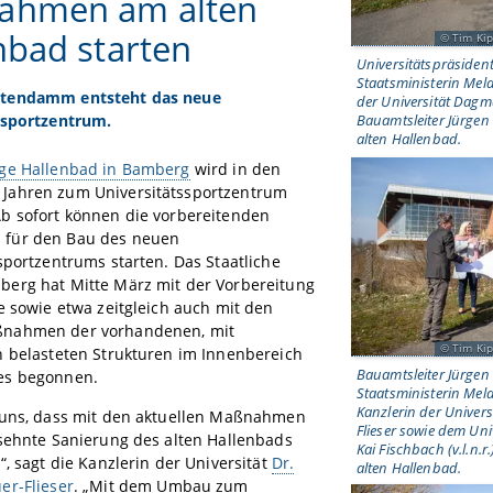
ahmen am alten
nbad starten
Tim Kip
Universitätspräsident
Staatsministerin Mel
tendamm entsteht das neue
der Universität Dagm
ssportzentrum.
Bauamtsleiter Jürgen K
alten Hallenbad.
ge Hallenbad in Bamberg
wird in den
ahren zum Universitätssportzentrum
b sofort können die vorbereitenden
für den Bau des neuen
sportzentrums starten. Das Staatliche
erg hat Mitte März mit der Vorbereitung
e sowie etwa zeitgleich auch mit den
nahmen der vorhandenen, mit
Tim Kip
n belasteten Strukturen im Innenbereich
Bauamtsleiter Jürgen 
es begonnen.
Staatsministerin Mel
Kanzlerin der Univer
 uns, dass mit den aktuellen Maßnahmen
Flieser sowie dem Uni
rsehnte Sanierung des alten Hallenbads
Kai Fischbach (v.l.n.
“, sagt die Kanzlerin der Universität
Dr.
alten Hallenbad.
er-Flieser
. „Mit dem Umbau zum