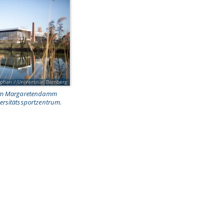
phan / Universität Bamberg
 am Margaretendamm
ersitätssportzentrum.