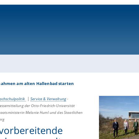
ni-bamberg.de
nahmen am alten Hallenbad starten
ochschulpolitik
Service & Verwaltung
-
semitteilung der Otto-Friedrich-Universität
aatsministerin Melanie Huml und des Staatlichen
erg
 vorbereitende