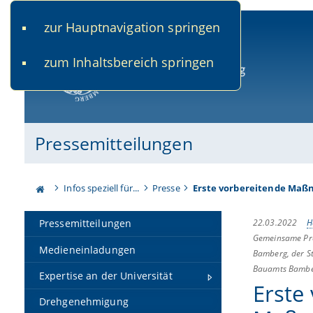
zur Hauptnavigation springen
www.uni-bamberg.de
univis.uni-bamberg.de
fis.u
zum Inhaltsbereich springen
Universität Bamberg
Pressemitteilungen
Infos speziell für...
Presse
Erste vorbereitende Maß
22.03.2022
H
Pressemitteilungen
Gemeinsame Pres
Medieneinladungen
Bamberg, der St
Bauamts Bamb
Expertise an der Universität
Erste
Drehgenehmigung