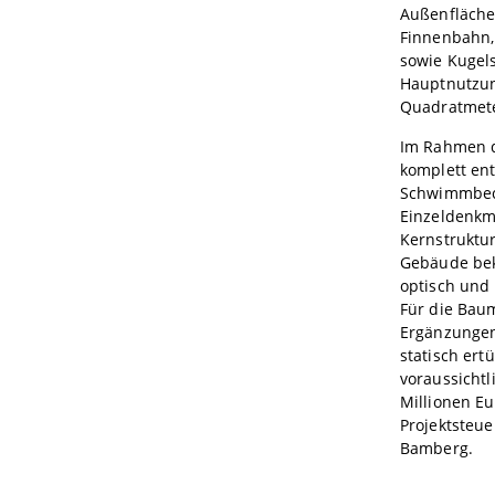
Außenfläche
Finnenbahn, 
sowie Kugel
Hauptnutzung
Quadratmet
Im Rahmen 
komplett ent
Schwimmbeck
Einzeldenkm
Kernstruktur
Gebäude bek
optisch und 
Für die Bau
Ergänzungen
statisch ert
voraussicht
Millionen Eu
Projektsteu
Bamberg.