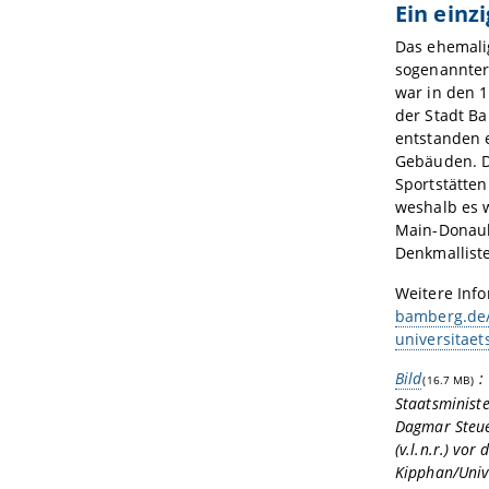
Ein einz
Das ehemali
sogenannter
war in den 
der Stadt B
entstanden 
Gebäuden. D
Sportstätten
weshalb es 
Main-Donauk
Denkmallis
Weitere Inf
bamberg.de/
universitae
Bild
:
(16.7 MB)
Staatsministe
Dagmar Steue
(v.l.n.r.) vo
Kipphan/Univ