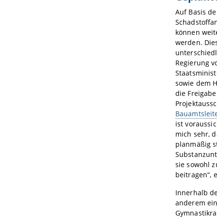
Auf Basis d
Schadstoffan
können weit
werden. Die
unterschiedl
Regierung v
Staatsminis
sowie dem H
die Freigabe
Projektaussc
Bauamtsleite
ist voraussic
mich sehr, 
planmäßig s
Substanzunt
sie sowohl z
beitragen“, e
Innerhalb d
anderem ein
Gymnastikra