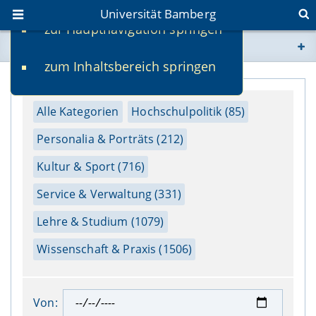
Universität Bamberg
zur Hauptnavigation springen
Sie befinden sich hier:
zum Inhaltsbereich springen
www.uni-bamberg.de
univis.uni-bamberg.de
Alle Kategorien
Hochschulpolitik (85)
Personalia & Porträts (212)
fis.uni-bamberg.de
Kultur & Sport (716)
Service & Verwaltung (331)
Lehre & Studium (1079)
Wissenschaft & Praxis (1506)
Von: