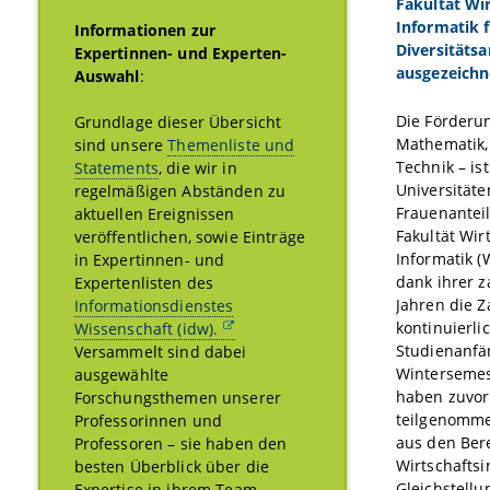
Fakultät Wi
Informatik 
Informationen zur
Diversitäts
Expertinnen- und Experten-
ausgezeichn
Auswahl
:
Die Förderu
Grundlage dieser Übersicht
Mathematik,
sind unsere
Themenliste und
Technik – is
Statements
, die wir in
Universitäte
regelmäßigen Abständen zu
Frauenanteil
aktuellen Ereignissen
Fakultät Wi
veröffentlichen, sowie Einträge
Informatik (
in Expertinnen- und
dank ihrer 
Expertenlisten des
Jahren die Z
Informationsdienstes
kontinuierli
Wissenschaft (idw).
Studienanfä
Versammelt sind dabei
Wintersemest
ausgewählte
haben zuvor
Forschungsthemen unserer
teilgenomme
Professorinnen und
aus den Ber
Professoren – sie haben den
Wirtschafts
besten Überblick über die
Gleichstellu
Expertise in ihrem Team.