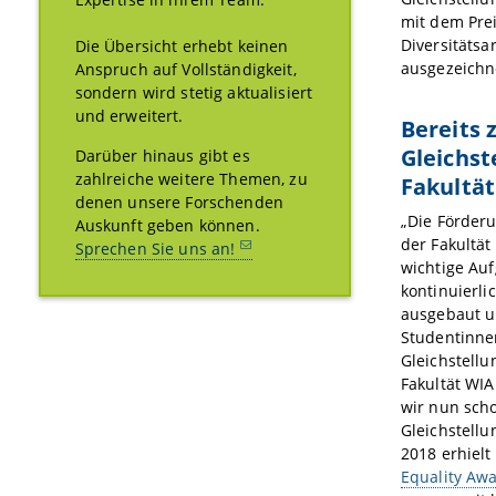
mit dem Pre
Diversitätsa
Die Übersicht erhebt keinen
ausgezeichn
Anspruch auf Vollständigkeit,
sondern wird stetig aktualisiert
und erweitert.
Bereits 
Gleichst
Darüber hinaus gibt es
zahlreiche weitere Themen, zu
Fakultät
denen unsere Forschenden
„Die Förderu
Auskunft geben können.
der Fakultät
Sprechen Sie uns an!
wichtige Au
kontinuierli
ausgebaut un
Studentinnen
Gleichstellu
Fakultät WIA
wir nun sch
Gleichstellu
2018 erhielt
Equality Aw