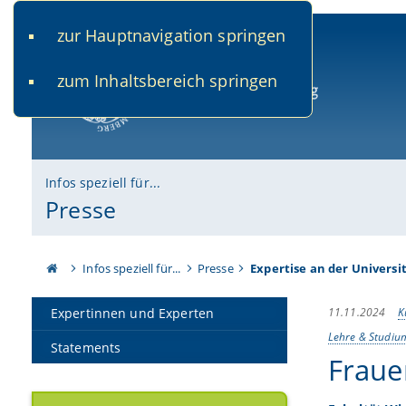
zur Hauptnavigation springen
www.uni-bamberg.de
univis.uni-bamberg.de
fis.u
zum Inhaltsbereich springen
Universität Bamberg
Infos speziell für...
Presse
Infos speziell für...
Presse
Expertise an der Universi
11.11.2024
K
Expertinnen und Experten
Lehre & Studi
Statements
Fraue