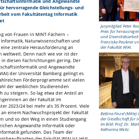
rtschaftsinformatik und Angewandte
für hervorragende Gleichstellungs- und
arbeit vom Fakultätentag Informatik
et
Jurymitglied Peter R
Preis für herausragen
ng von Frauen in MINT-Fächern –
und Diversitätsarbei
 Informatik, Naturwissenschaften und
Franziska Paukner u
t eine zentrale Herausforderung an
der Fakultät WIAI.
n weltweit. Denn nach wie vor ist der
 in diesen Fachrichtungen gering. Der
rtschaftsinformatik und Angewandte
WIAI) der Universität Bamberg gelingt es
zahlreichen Förderprogramme seit vielen
ahl der weiblichen Studierenden
ch zu steigern. So lag etwa der Anteil an
ngerinnen an der Fakultät im
er 2023/24 bei mehr als 35 Prozent. Viele
 an einem Nachwuchsprojekt der Fakultät
Bettina Finzel (Mitte) i
der Gesellschaft für I
n und so den Weg in einen Studiengang
im Bild: Prof. Dr. Mar
eichen Angewandte Informatik oder
Katharina Weitz.
informatik gefunden. Das Team der
ngsbeauftragten der Fakultät WIAI ist jetzt