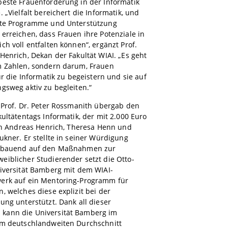
beste Frauenförderung in der Informatik
. „Vielfalt bereichert die Informatik, und
lte Programme und Unterstützung
erreichen, dass Frauen ihre Potenziale in
ch voll entfalten können“, ergänzt Prof.
Henrich, Dekan der Fakultät WIAI. „Es geht
m Zahlen, sondern darum, Frauen
für die Informatik zu begeistern und sie auf
gsweg aktiv zu begleiten.“
 Prof. Dr. Peter Rossmanith übergab den
kultätentags Informatik, der mit 2.000 Euro
 an Andreas Henrich, Theresa Henn und
ukner. Er stellte in seiner Würdigung
ufbauend auf den Maßnahmen zur
iblicher Studierender setzt die Otto-
iversität Bamberg mit dem WIAI-
erk auf ein Mentoring-Programm für
, welches diese explizit bei der
ung unterstützt. Dank all dieser
ann die Universität Bamberg im
um deutschlandweiten Durchschnitt