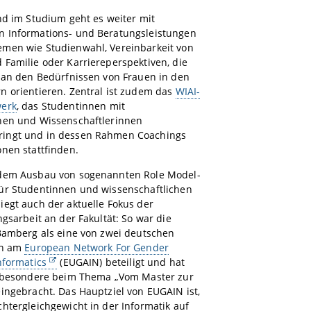
nd im Studium geht es weiter mit
 Informations- und Beratungsleistungen
men wie Studienwahl, Vereinbarkeit von
Familie oder Karriereperspektiven, die
t an den Bedürfnissen von Frauen in den
n orientieren. Zentral ist zudem das
WIAI-
werk
, das Studentinnen mit
nen und Wissenschaftlerinnen
ingt und in dessen Rahmen Coachings
onen stattfinden.
dem Ausbau von sogenannten Role Model-
ür Studentinnen und wissenschaftlichen
egt auch der aktuelle Fokus der
ngsarbeit an der Fakultät: So war die
 Bamberg als eine von zwei deutschen
en am
European Network For Gender
nformatics
(EUGAIN) beteiligt und hat
nsbesondere beim Thema „Vom Master zur
ingebracht. Das Hauptziel von EUGAIN ist,
htergleichgewicht in der Informatik auf