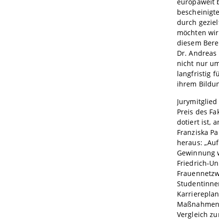
europaweit 
bescheinigte
durch gezie
möchten wir 
diesem Berei
Dr. Andreas 
nicht nur u
langfristig 
ihrem Bildun
Jurymitglied
Preis des Fa
dotiert ist,
Franziska Pa
heraus: „A
Gewinnung we
Friedrich-Un
Frauennetzw
Studentinnen
Karriereplan
Maßnahmen k
Vergleich z