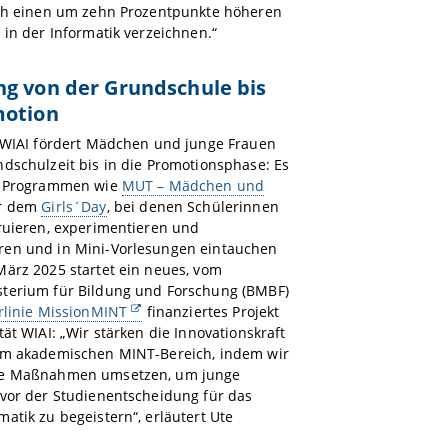
ich einen um zehn Prozentpunkte höheren
 in der Informatik verzeichnen.“
g von der Grundschule bis
motion
t WIAI fördert Mädchen und junge Frauen
dschulzeit bis in die Promotionsphase: Es
t Programmen wie
MUT – Mädchen und
r dem
Girls´Day
, bei denen Schülerinnen
ruieren, experimentieren und
en und in Mini-Vorlesungen eintauchen
ärz 2025 startet ein neues, vom
terium für Bildung und Forschung (BMBF)
rlinie MissionMINT
finanziertes Projekt
tät WIAI: „Wir stärken die Innovationskraft
im akademischen MINT-Bereich, indem wir
ne Maßnahmen umsetzen, um junge
 vor der Studienentscheidung für das
atik zu begeistern“, erläutert Ute