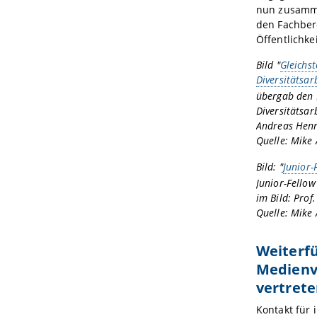
nun zusammen
den Fachbere
Öffentlichk
Bild "
Gleichst
Diversitätsar
übergab den P
Diversitätsa
Andreas Henr
Quelle: Mike
Bild: "
Junior-
Junior-Fellow
im Bild: Prof
Quelle: Mike
Weiterf
Medienv
vertrete
Kontakt für 