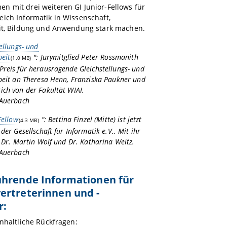
 mit drei weiteren GI Junior-Fellows für
ich Informatik in Wissenschaft,
eit, Bildung und Anwendung stark machen.
ellungs- und
beit
": Jurymitglied Peter Rossmanith
(1.0 MB)
reis für herausragende Gleichstellungs- und
rbeit an Theresa Henn, Franziska Paukner und
ich von der Fakultät WIAI.
 Auerbach
Fellow
": Bettina Finzel (Mitte) ist jetzt
(4.3 MB)
 der Gesellschaft für Informatik e.V.. Mit ihr
. Dr. Martin Wolf und Dr. Katharina Weitz.
 Auerbach
ührende Informationen für
ertreterinnen und -
r:
inhaltliche Rückfragen: