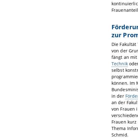
kontinuierl
Frauenanteil
Förderun
zur Pro
Die Fakultä
von der Grun
fängt an mi
Technik
ode
selbst konst
programmier
können. Im M
Bundesminis
in der
Förde
an der Fakul
von Frauen 
verschiede
Frauen kurz
Thema Inform
Schmid.