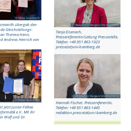
Mike Auerbach
ossmanith übergab den
Benjamin Herges/Uni Bamberg
de Gleichstellungs-
Tanja Eisenach,
t an Theresa Henn,
Pressereferentin/Leitung Pressestelle,
nd Andreas Henrich von
Telefon: +49 951 863-1023
presse(at)uni-bamberg.de
Benjamin Herges/Uni Bamberg
Mike Auerbach
Hannah Fischer, Pressereferentin,
st jetzt Junior-Fellow
Telefon: +49 951 863-1445
nformatik e.V.. Mit ihr
redaktion.presse(at)uni-bamberg.de
tin Wolf und Dr.