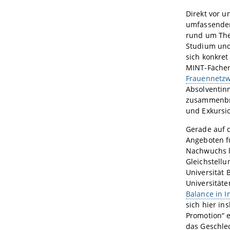
Direkt vor u
umfassenden
rund um The
Studium und 
sich konkre
MINT-Fächer
Frauennetz
Absolventin
zusammenbr
und Exkursi
Gerade auf 
Angeboten f
Nachwuchs li
Gleichstellu
Universität
Universität
Balance in I
sich hier i
Promotion“ e
das Geschlec