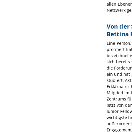
allen Ebene
Netzwerk ge
Von der 
Bettina F
Eine Person,
profitiert ha
bezeichnet w
sich bereits 
die Förderu
ein und hat
studiert. Ak
Erklärbarer 
Mitglied im
Zentrums für
jetzt von der
Junior-Fello
wichtigste I
außerordent
Engagement.