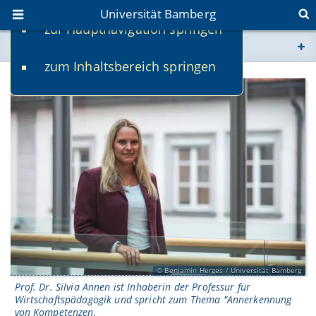
Universität Bamberg
zur Hauptnavigation springen
Sie befinden sich hier:
zum Inhaltsbereich springen
www.uni-bamberg.de
univis.uni-bamberg.de
fis.uni-bamberg.de
Benjamin Herges / Universität Bamberg
Prof. Dr. Silvia Annen ist Inhaberin der Professur für
Wirtschaftspädagogik und spricht zum Thema "Annerkennung
von Kompetenzen.