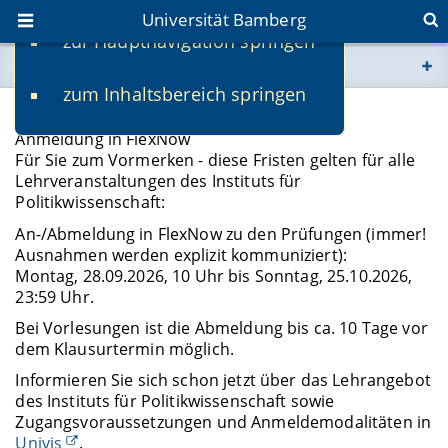
Universität Bamberg
zur Hauptnavigation springen
Sie befinden sich hier:
zum Inhaltsbereich springen
www.uni-bamberg.de
Wintersemester 2026/27
Anmeldung in FlexNow
univis.uni-bamberg.de
Für Sie zum Vormerken - diese Fristen gelten für alle
Lehrveranstaltungen des Instituts für
Politikwissenschaft:
fis.uni-bamberg.de
An-/Abmeldung in FlexNow zu den Prüfungen (immer!
Ausnahmen werden explizit kommuniziert):
Montag, 28.09.2026, 10 Uhr bis Sonntag, 25.10.2026,
23:59 Uhr.
Bei Vorlesungen ist die Abmeldung bis ca. 10 Tage vor
dem Klausurtermin möglich.
Informieren Sie sich schon jetzt über das Lehrangebot
des Instituts für Politikwissenschaft sowie
Zugangsvoraussetzungen und Anmeldemodalitäten in
Univis
.