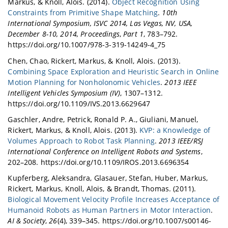
Markus, & Knoll, Alois. (2014).
Object Recognition Using
Constraints from Primitive Shape Matching
.
10th
International Symposium, ISVC 2014, Las Vegas, NV, USA,
December 8-10, 2014, Proceedings
,
Part 1
, 783–792.
https://doi.org/10.1007/978-3-319-14249-4_75
Chen, Chao, Rickert, Markus, & Knoll, Alois. (2013).
Combining Space Exploration and Heuristic Search in Online
Motion Planning for Nonholonomic Vehicles
.
2013 IEEE
Intelligent Vehicles Symposium (IV)
, 1307–1312.
https://doi.org/10.1109/IVS.2013.6629647
Gaschler, Andre, Petrick, Ronald P. A., Giuliani, Manuel,
Rickert, Markus, & Knoll, Alois. (2013).
KVP: a Knowledge of
Volumes Approach to Robot Task Planning
.
2013 IEEE/RSJ
International Conference on Intelligent Robots and Systems
,
202–208. https://doi.org/10.1109/IROS.2013.6696354
Kupferberg, Aleksandra, Glasauer, Stefan, Huber, Markus,
Rickert, Markus, Knoll, Alois, & Brandt, Thomas. (2011).
Biological Movement Velocity Profile Increases Acceptance of
Humanoid Robots as Human Partners in Motor Interaction
.
AI & Society
,
26
(4), 339–345. https://doi.org/10.1007/s00146-