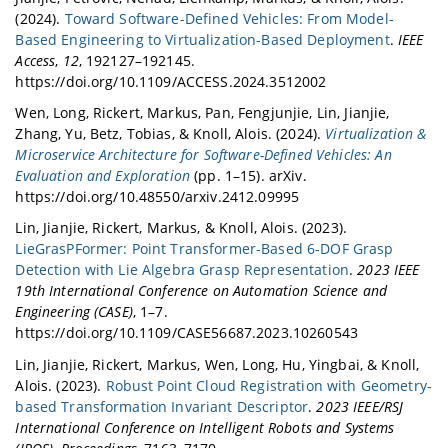
(2024).
Toward Software-Defined Vehicles: From Model-
Based Engineering to Virtualization-Based Deployment
.
IEEE
Access
,
12
, 192127–192145.
https://doi.org/10.1109/ACCESS.2024.3512002
Wen, Long, Rickert, Markus, Pan, Fengjunjie, Lin, Jianjie,
Zhang, Yu, Betz, Tobias, & Knoll, Alois. (2024).
Virtualization &
Microservice Architecture for Software-Defined Vehicles: An
Evaluation and Exploration
(pp. 1–15). arXiv.
https://doi.org/10.48550/arxiv.2412.09995
Lin, Jianjie, Rickert, Markus, & Knoll, Alois. (2023).
LieGrasPFormer: Point Transformer-Based 6-DOF Grasp
Detection with Lie Algebra Grasp Representation
.
2023 IEEE
19th International Conference on Automation Science and
Engineering (CASE)
, 1–7.
https://doi.org/10.1109/CASE56687.2023.10260543
Lin, Jianjie, Rickert, Markus, Wen, Long, Hu, Yingbai, & Knoll,
Alois. (2023).
Robust Point Cloud Registration with Geometry-
based Transformation Invariant Descriptor
.
2023 IEEE/RSJ
International Conference on Intelligent Robots and Systems