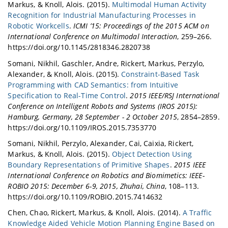
Markus, & Knoll, Alois. (2015).
Multimodal Human Activity
Recognition for Industrial Manufacturing Processes in
Robotic Workcells
.
ICMI ’15: Proceedings of the 2015 ACM on
International Conference on Multimodal Interaction
, 259–266.
https://doi.org/10.1145/2818346.2820738
Somani, Nikhil, Gaschler, Andre, Rickert, Markus, Perzylo,
Alexander, & Knoll, Alois. (2015).
Constraint-Based Task
Programming with CAD Semantics: from Intuitive
Specification to Real-Time Control
.
2015 IEEE/RSJ International
Conference on Intelligent Robots and Systems (IROS 2015):
Hamburg, Germany, 28 September - 2 October 2015
, 2854–2859.
https://doi.org/10.1109/IROS.2015.7353770
Somani, Nikhil, Perzylo, Alexander, Cai, Caixia, Rickert,
Markus, & Knoll, Alois. (2015).
Object Detection Using
Boundary Representations of Primitive Shapes
.
2015 IEEE
International Conference on Robotics and Biomimetics: IEEE-
ROBIO 2015: December 6-9, 2015, Zhuhai, China
, 108–113.
https://doi.org/10.1109/ROBIO.2015.7414632
Chen, Chao, Rickert, Markus, & Knoll, Alois. (2014).
A Traffic
Knowledge Aided Vehicle Motion Planning Engine Based on