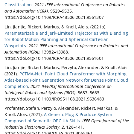
Classification
.
2021 IEEE International Conference on Robotics
and Automation (ICRA)
, 9529–9535.
https://doi.org/10.1109/ICRA48506.2021.9561307
Lin, Jianjie, Rickert, Markus, & Knoll, Alois. (2021b).
Parameterizable and Jerk-Limited Trajectories with Blending
for Robot Motion Planning and Spherical Cartesian
Waypoints
.
2021 IEEE International Conference on Robotics and
Automation (ICRA)
, 13982–13988.
https://doi.org/10.1109/ICRA48506.2021.9561601
Lin, Jianjie, Rickert, Markus, Perzylo, Alexander, & Knoll, Alois.
(2021).
PCTMA-Net: Point Cloud Transformer with Morphing
Atlas-based Point Generation Network for Dense Point Cloud
Completion
.
2021 IEEE/RSJ International Conference on
Intelligent Robots and Systems (IROS)
, 5657–5663.
https://doi.org/10.1109/IROS51168.2021.9636483
Profanter, Stefan, Perzylo, Alexander, Rickert, Markus, &
Knoll, Alois. (2021).
A Generic Plug & Produce System
Composed of Semantic OPC UA Skills
.
IEEE Open Journal of the
Industrial Electronics Society
,
2
, 128–141.
https://doi.org/10.1109/OJIES.2021.3055461