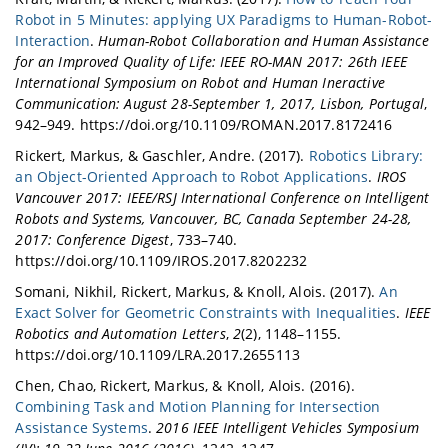
Robot in 5 Minutes: applying UX Paradigms to Human-Robot-
Interaction
.
Human-Robot Collaboration and Human Assistance
for an Improved Quality of Life: IEEE RO-MAN 2017: 26th IEEE
International Symposium on Robot and Human Ineractive
Communication: August 28-September 1, 2017, Lisbon, Portugal
,
942–949. https://doi.org/10.1109/ROMAN.2017.8172416
Rickert, Markus, & Gaschler, Andre. (2017).
Robotics Library:
an Object-Oriented Approach to Robot Applications
.
IROS
Vancouver 2017: IEEE/RSJ International Conference on Intelligent
Robots and Systems, Vancouver, BC, Canada September 24-28,
2017: Conference Digest
, 733–740.
https://doi.org/10.1109/IROS.2017.8202232
Somani, Nikhil, Rickert, Markus, & Knoll, Alois. (2017).
An
Exact Solver for Geometric Constraints with Inequalities
.
IEEE
Robotics and Automation Letters
,
2
(2), 1148–1155.
https://doi.org/10.1109/LRA.2017.2655113
Chen, Chao, Rickert, Markus, & Knoll, Alois. (2016).
Combining Task and Motion Planning for Intersection
Assistance Systems
.
2016 IEEE Intelligent Vehicles Symposium