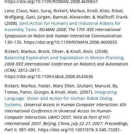
https://doi.org/10.1109/ROMAN.2008.4600651
Lenz, Claus, Nair, Suraj, Rickert, Markus, Knoll, Alois, Rösel,
Wolfgang, Gast, Jürgen, Bannat, Alexander, & Wallhoff, Frank.
(2008).
Joint-Action for Humans and Industrial Robots for
Assembly Tasks
.
RO-MAN 2008: The 17th IEEE International
Symposium on Robot and Human Interactive Communication
,
130–135. https://doi.org/10.1109/ROMAN.2008.4600655
Rickert, Markus, Brock, Oliver, & Knoll, Alois. (2008).
Balancing Exploration and Exploitation in Motion Planning
.
2008 IEEE International Conference on Robotics and Automation
(ICRA)
, 2812–2817.
https://doi.org/10.1109/robot.2008.4543636
Rickert, Markus, Foster, Mary Ellen, Giuliani, Manuel, By,
Tomas, Panin, Giorgio, & Knoll, Alois. (2007).
Integrating
Language: Vision and Action for Human Robot Dialog
Systems
.
Universal Access in Human Computer Interaction: 4th
International Conference in Universal Access Im Human-
Computer Interaction, UAHCI 2007, Held as Part of HCI
International 2007, Beijing, China, July 22-27, 2007; Proceedings,
Part II
, 987–995. https://doi.org/10.1007/978-3-540-73281-