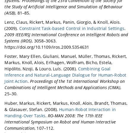
Systems: Proceedings of the 23rd Convention of the Society for
the Study of Artificial Intelligence and Simulation of Behaviour
(AISB)
, 81–85.
Lenz, Claus, Rickert, Markus, Panin, Giorgio, & Knoll, Alois.
(2009).
Constraint Task-based Control in Industrial Settings
.
2009 IEEE/RSJ International Conference on Intelligent Robots and
Systems (IROS)
, 3058–3063.
https://doi.org/10.1109/iros.2009.5354631
Foster, Mary Ellen, Giuliani, Manuel, Müller, Thomas, Rickert,
Markus, Knoll, Alois, Erlhagen, Wolfram, Bicho, Estela,
Hipólito, Nzoji, & Louro, Luís. (2008).
Combining Goal
Inference and Natural-Language Dialogue for Human-Robot
Joint Action
.
Proceedings of the 1st International Workshop on
Combinations of Intelligent Methods and Applications (CIMA)
,
25–30.
Huber, Markus, Rickert, Markus, Knoll, Alois, Brandt, Thomas,
& Glasauer, Stefan. (2008).
Human-Robot Interaction in
Handing-Over Tasks
.
RO-MAN 2008: The 17th IEEE
International Symposium on Robot and Human Interactive
Communication
, 107–112.