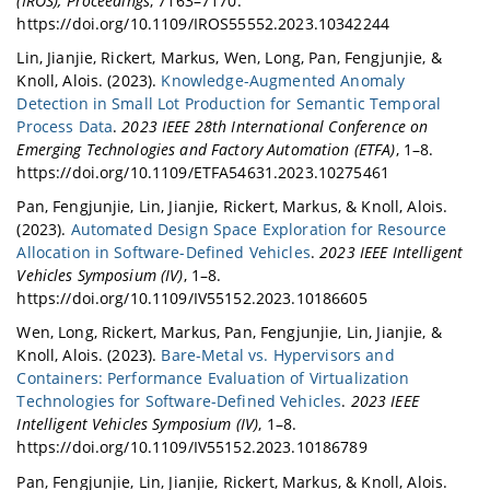
(IROS), Proceedings
, 7163–7170.
https://doi.org/10.1109/IROS55552.2023.10342244
Lin, Jianjie, Rickert, Markus, Wen, Long, Pan, Fengjunjie, &
Knoll, Alois. (2023).
Knowledge-Augmented Anomaly
Detection in Small Lot Production for Semantic Temporal
Process Data
.
2023 IEEE 28th International Conference on
Emerging Technologies and Factory Automation (ETFA)
, 1–8.
https://doi.org/10.1109/ETFA54631.2023.10275461
Pan, Fengjunjie, Lin, Jianjie, Rickert, Markus, & Knoll, Alois.
(2023).
Automated Design Space Exploration for Resource
Allocation in Software-Defined Vehicles
.
2023 IEEE Intelligent
Vehicles Symposium (IV)
, 1–8.
https://doi.org/10.1109/IV55152.2023.10186605
Wen, Long, Rickert, Markus, Pan, Fengjunjie, Lin, Jianjie, &
Knoll, Alois. (2023).
Bare-Metal vs. Hypervisors and
Containers: Performance Evaluation of Virtualization
Technologies for Software-Defined Vehicles
.
2023 IEEE
Intelligent Vehicles Symposium (IV)
, 1–8.
https://doi.org/10.1109/IV55152.2023.10186789
Pan, Fengjunjie, Lin, Jianjie, Rickert, Markus, & Knoll, Alois.