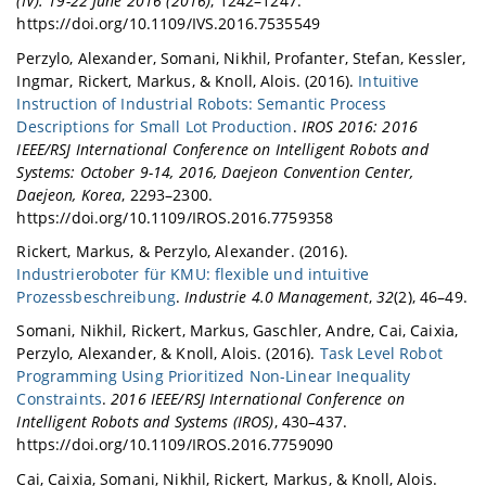
(IV): 19-22 June 2016 (2016)
, 1242–1247.
https://doi.org/10.1109/IVS.2016.7535549
Perzylo, Alexander, Somani, Nikhil, Profanter, Stefan, Kessler,
Ingmar, Rickert, Markus, & Knoll, Alois. (2016).
Intuitive
Instruction of Industrial Robots: Semantic Process
Descriptions for Small Lot Production
.
IROS 2016: 2016
IEEE/RSJ International Conference on Intelligent Robots and
Systems: October 9-14, 2016, Daejeon Convention Center,
Daejeon, Korea
, 2293–2300.
https://doi.org/10.1109/IROS.2016.7759358
Rickert, Markus, & Perzylo, Alexander. (2016).
Industrieroboter für KMU: flexible und intuitive
Prozessbeschreibung
.
Industrie 4.0 Management
,
32
(2), 46–49.
Somani, Nikhil, Rickert, Markus, Gaschler, Andre, Cai, Caixia,
Perzylo, Alexander, & Knoll, Alois. (2016).
Task Level Robot
Programming Using Prioritized Non-Linear Inequality
Constraints
.
2016 IEEE/RSJ International Conference on
Intelligent Robots and Systems (IROS)
, 430–437.
https://doi.org/10.1109/IROS.2016.7759090
Cai, Caixia, Somani, Nikhil, Rickert, Markus, & Knoll, Alois.