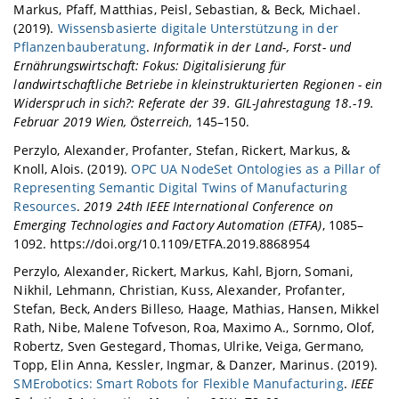
Markus, Pfaff, Matthias, Peisl, Sebastian, & Beck, Michael.
(2019).
Wissensbasierte digitale Unterstützung in der
Pflanzenbauberatung
.
Informatik in der Land-, Forst- und
Ernährungswirtschaft: Fokus: Digitalisierung für
landwirtschaftliche Betriebe in kleinstrukturierten Regionen - ein
Widerspruch in sich?: Referate der 39. GIL-Jahrestagung 18.-19.
Februar 2019 Wien, Österreich
, 145–150.
Perzylo, Alexander, Profanter, Stefan, Rickert, Markus, &
Knoll, Alois. (2019).
OPC UA NodeSet Ontologies as a Pillar of
Representing Semantic Digital Twins of Manufacturing
Resources
.
2019 24th IEEE International Conference on
Emerging Technologies and Factory Automation (ETFA)
, 1085–
1092. https://doi.org/10.1109/ETFA.2019.8868954
Perzylo, Alexander, Rickert, Markus, Kahl, Bjorn, Somani,
Nikhil, Lehmann, Christian, Kuss, Alexander, Profanter,
Stefan, Beck, Anders Billeso, Haage, Mathias, Hansen, Mikkel
Rath, Nibe, Malene Tofveson, Roa, Maximo A., Sornmo, Olof,
Robertz, Sven Gestegard, Thomas, Ulrike, Veiga, Germano,
Topp, Elin Anna, Kessler, Ingmar, & Danzer, Marinus. (2019).
SMErobotics: Smart Robots for Flexible Manufacturing
.
IEEE