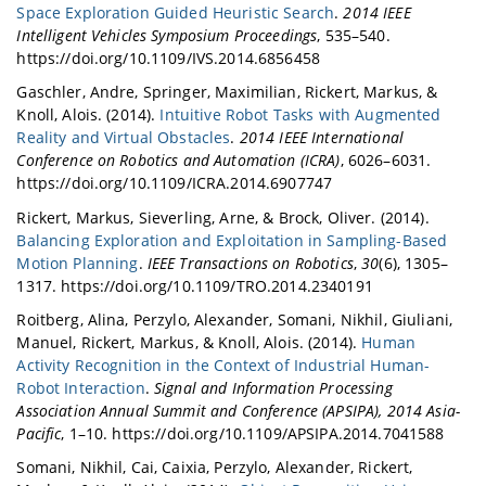
Space Exploration Guided Heuristic Search
.
2014 IEEE
Intelligent Vehicles Symposium Proceedings
, 535–540.
https://doi.org/10.1109/IVS.2014.6856458
Gaschler, Andre, Springer, Maximilian, Rickert, Markus, &
Knoll, Alois. (2014).
Intuitive Robot Tasks with Augmented
Reality and Virtual Obstacles
.
2014 IEEE International
Conference on Robotics and Automation (ICRA)
, 6026–6031.
https://doi.org/10.1109/ICRA.2014.6907747
Rickert, Markus, Sieverling, Arne, & Brock, Oliver. (2014).
Balancing Exploration and Exploitation in Sampling-Based
Motion Planning
.
IEEE Transactions on Robotics
,
30
(6), 1305–
1317. https://doi.org/10.1109/TRO.2014.2340191
Roitberg, Alina, Perzylo, Alexander, Somani, Nikhil, Giuliani,
Manuel, Rickert, Markus, & Knoll, Alois. (2014).
Human
Activity Recognition in the Context of Industrial Human-
Robot Interaction
.
Signal and Information Processing
Association Annual Summit and Conference (APSIPA), 2014 Asia-
Pacific
, 1–10. https://doi.org/10.1109/APSIPA.2014.7041588
Somani, Nikhil, Cai, Caixia, Perzylo, Alexander, Rickert,