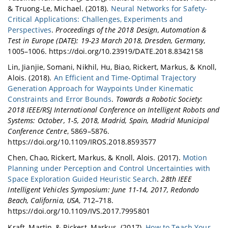
& Truong-Le, Michael. (2018).
Neural Networks for Safety-
Critical Applications: Challenges, Experiments and
Perspectives
.
Proceedings of the 2018 Design, Automation &
Test in Europe (DATE): 19-23 March 2018, Dresden, Germany
,
1005–1006. https://doi.org/10.23919/DATE.2018.8342158
Lin, Jianjie, Somani, Nikhil, Hu, Biao, Rickert, Markus, & Knoll,
Alois. (2018).
An Efficient and Time-Optimal Trajectory
Generation Approach for Waypoints Under Kinematic
Constraints and Error Bounds
.
Towards a Robotic Society:
2018 IEEE/RSJ International Conference on Intelligent Robots and
Systems: October, 1-5, 2018, Madrid, Spain, Madrid Municipal
Conference Centre
, 5869–5876.
https://doi.org/10.1109/IROS.2018.8593577
Chen, Chao, Rickert, Markus, & Knoll, Alois. (2017).
Motion
Planning under Perception and Control Uncertainties with
Space Exploration Guided Heuristic Search
.
28th IEEE
Intelligent Vehicles Symposium: June 11-14, 2017, Redondo
Beach, California, USA
, 712–718.
https://doi.org/10.1109/IVS.2017.7995801
Kraft, Martin, & Rickert, Markus. (2017).
How to Teach Your