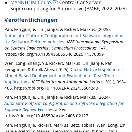
MANNHEIM-CeCaS
: Central Car Server –
Supercomputing für Automotive (BMBF, 2022–2025)
Veröffentlichungen
Pan, Fengjunjie, Lin, Jianjie, & Rickert, Markus. (2025).
Automatic Platform Configuration and Software Integration
for Software-Defined Vehicles
.
IEEE International Symposium
on Systems Engineering : Symposium Proceedings
, 1–7.
https://doi.org/10.1109/ISSE65546.2025.11370099
Wen, Long, Zhang, Yu, Rickert, Markus, Lin, Jianjie, Pan,
Fengjunjie, & Knoll, Alois. (2025).
Cloud-Native Fog Robotics:
Model-Based Deployment and Evaluation of Real-Time
Applications
.
IEEE Robotics and Automation Letters
,
10
(1), 398–
405. https://doi.org/10.1109/LRA.2024.3504243
Pan, Fengjunjie, Lin, Jianjie, & Rickert, Markus. (2024).
Automatic Platform Configuration and Software Integration for
Software-Defined Vehicles
. arXiv.
https://doi.org/10.48550/arxiv.2408.02127
Pan, Fengjunjie, Rickert, Markus, Betz, Tobias, Wen, Long, Lin,
Jianjie, Petrovic, Nenad, Lienkamp, Markus, & Knoll, Alois.