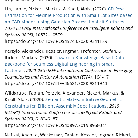
Lin, Jianjie, Rickert, Markus, & Knoll, Alois. (2020).
6D Pose
Estimation for Flexible Production with Small Lot Sizes based
on CAD Models using Gaussian Process Implicit Surfaces
.
2020 IEEE/RSJ International Conference on Intelligent Robots and
Systems (IROS)
, 10572–10579.
https://doi.org/10.1109/IROS45743.2020.9341189
Perzylo, Alexander, Kessler, Ingmar, Profanter, Stefan, &
Rickert, Markus. (2020).
Toward a Knowledge-Based Data
Backbone for Seamless Digital Engineering in Smart
Factories
.
2020 25th IEEE International Conference on Emerging
Technologies and Factory Automation (ETFA)
, 164–171.
https://doi.org/10.1109/ETFA46521.2020.9211943
Wildgrube, Fabian, Perzylo, Alexander, Rickert, Markus, &
Knoll, Alois. (2020).
Semantic Mates: intuitive Geometric
Constraints for Efficient Assembly Specifications
.
2019
IEEE/RSJ International Conference on Intelligent Robots and
Systems (IROS)
, 6180–6187.
https://doi.org/10.1109/IROS40897.2019.8968041
Nafissi, Anahita, Weckesser, Fabian, Kessler, Ingmar, Rickert,