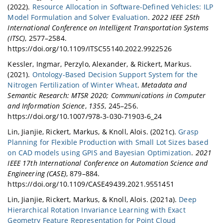
(2022).
Resource Allocation in Software-Defined Vehicles: ILP
Model Formulation and Solver Evaluation
.
2022 IEEE 25th
International Conference on Intelligent Transportation Systems
(ITSC)
, 2577–2584.
https://doi.org/10.1109/ITSC55140.2022.9922526
Kessler, Ingmar, Perzylo, Alexander, & Rickert, Markus.
(2021).
Ontology-Based Decision Support System for the
Nitrogen Fertilization of Winter Wheat
.
Metadata and
Semantic Research: MTSR 2020; Communications in Computer
and Information Science
,
1355
, 245–256.
https://doi.org/10.1007/978-3-030-71903-6_24
Lin, Jianjie, Rickert, Markus, & Knoll, Alois. (2021c).
Grasp
Planning for Flexible Production with Small Lot Sizes based
on CAD models using GPIS and Bayesian Optimization
.
2021
IEEE 17th International Conference on Automation Science and
Engineering (CASE)
, 879–884.
https://doi.org/10.1109/CASE49439.2021.9551451
Lin, Jianjie, Rickert, Markus, & Knoll, Alois. (2021a).
Deep
Hierarchical Rotation Invariance Learning with Exact
Geometry Feature Representation for Point Cloud