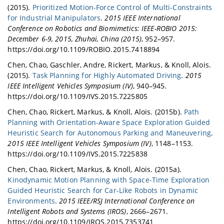
(2015).
Prioritized Motion-Force Control of Multi-Constraints
for Industrial Manipulators
.
2015 IEEE International
Conference on Robotics and Biomimetics: IEEE-ROBIO 2015:
December 6-9, 2015, Zhuhai, China (2015)
, 952–957.
https://doi.org/10.1109/ROBIO.2015.7418894
Chen, Chao, Gaschler, Andre, Rickert, Markus, & Knoll, Alois.
(2015).
Task Planning for Highly Automated Driving
.
2015
IEEE Intelligent Vehicles Symposium (IV)
, 940–945.
https://doi.org/10.1109/IVS.2015.7225805
Chen, Chao, Rickert, Markus, & Knoll, Alois. (2015b).
Path
Planning with Orientation-Aware Space Exploration Guided
Heuristic Search for Autonomous Parking and Maneuvering
.
2015 IEEE Intelligent Vehicles Symposium (IV)
, 1148–1153.
https://doi.org/10.1109/IVS.2015.7225838
Chen, Chao, Rickert, Markus, & Knoll, Alois. (2015a).
Kinodynamic Motion Planning with Space-Time Exploration
Guided Heuristic Search for Car-Like Robots in Dynamic
Environments
.
2015 IEEE/RSJ International Conference on
Intelligent Robots and Systems (IROS)
, 2666–2671.
https://doi.org/10.1109/IROS.2015.7353741