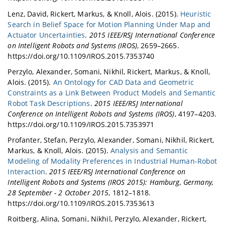
Lenz, David, Rickert, Markus, & Knoll, Alois. (2015).
Heuristic
Search in Belief Space for Motion Planning Under Map and
Actuator Uncertainties
.
2015 IEEE/RSJ International Conference
on Intelligent Robots and Systems (IROS)
, 2659–2665.
https://doi.org/10.1109/IROS.2015.7353740
Perzylo, Alexander, Somani, Nikhil, Rickert, Markus, & Knoll,
Alois. (2015).
An Ontology for CAD Data and Geometric
Constraints as a Link Between Product Models and Semantic
Robot Task Descriptions
.
2015 IEEE/RSJ International
Conference on Intelligent Robots and Systems (IROS)
, 4197–4203.
https://doi.org/10.1109/IROS.2015.7353971
Profanter, Stefan, Perzylo, Alexander, Somani, Nikhil, Rickert,
Markus, & Knoll, Alois. (2015).
Analysis and Semantic
Modeling of Modality Preferences in Industrial Human-Robot
Interaction
.
2015 IEEE/RSJ International Conference on
Intelligent Robots and Systems (IROS 2015): Hamburg, Germany,
28 September - 2 October 2015
, 1812–1818.
https://doi.org/10.1109/IROS.2015.7353613
Roitberg, Alina, Somani, Nikhil, Perzylo, Alexander, Rickert,