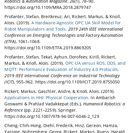
Robotics & Automation Magazine
,
26
(1), 78–90.
https://doi.org/10.1109/MRA.2018.2879747
Profanter, Stefan, Breitkreuz, Ari, Rickert, Markus, & Knoll,
Alois. (2019).
A Hardware-Agnostic OPC UA Skill Model for
Robot Manipulators and Tools
.
2019 24th IEEE International
Conference on Emerging Technologies and Factory Automation
(ETFA)
, 1061–1068.
https://doi.org/10.1109/ETFA.2019.8869205
Profanter, Stefan, Tekat, Ayhun, Dorofeev, Kirill, Rickert,
Markus, & Knoll, Alois. (2019).
OPC UA versus ROS, DDS, and
MQTT: Performance Evaluation of Industry 4.0 Protocols
.
2019 IEEE International Conference on Industrial Technology
(ICIT)
, 955–962. https://doi.org/10.1109/ICIT.2019.8755050
Rickert, Markus, Gaschler, Andre, & Knoll, Alois. (2019).
Applications in HHI: Physical Cooperation
. In Ambarish
Goswami & Prahlad Vadakkepat (Eds.),
Humanoid Robotics: a
Reference
(pp. 2221–2259). Springer.
https://doi.org/10.1007/978-94-007-6046-2_129
Cheng, Chih-Hong, Diehl, Frederik, Hinz, Gereon, Hamza,
Yassine, Nührenberg, Georg, Rickert, Markus, Ruess, Harald,