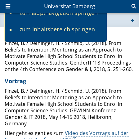
Universität Bamberg
zur Hauptnavigation springen
Sie befinden sich hier:
zum Inhaltsbereich springen
www.uni-bamberg.de
Konferenzband
Finzel, B. / Deininger, H. / Schmid, U. (2018). From
univis.uni-bamberg.de
Beliefs to Intention: Mentoring as an Approach to
Motivate Female High School Students to Enrol in
Computer Science Studies. GenderIT '18 Proceedings
fis.uni-bamberg.de
of the 4th Conference on Gender & I, 2018, S. 251-260.
Vortrag
Finzel, B. / Deininger, H. / Schmid, U. (2018). From
Beliefs to Intention: Mentoring as an Approach to
Motivate Female High School Students to Enrol in
Computer Science Studies. GEWINN-Konferenz
Gender & IT 2018, May 14-15 2018, Heilbronn,
Germany.
Hier geht es geht es zum
Video des Vortrags auf der