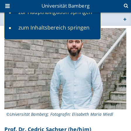
Universität Bamberg
zur Hauptnavigation springen
Sie befinden sich hier:
zum Inhaltsbereich springen
www.uni-bamberg.de
univis.uni-bamberg.de
fis.uni-bamberg.de
©Universität Bamberg; Fotografin: Elisabeth Maria Miedl
Prof. Dr. Cedric Sachser (he/him)