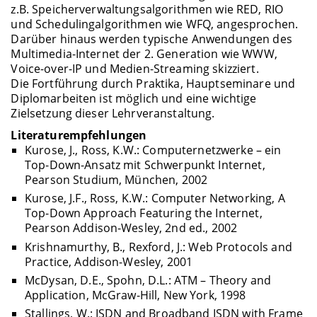
z.B. Speicherverwaltungsalgorithmen wie RED, RIO
und Schedulingalgorithmen wie WFQ, angesprochen.
Darüber hinaus werden typische Anwendungen des
Multimedia-Internet der 2. Generation wie WWW,
Voice-over-IP und Medien-Streaming skizziert.
Die Fortführung durch Praktika, Hauptseminare und
Diplomarbeiten ist möglich und eine wichtige
Zielsetzung dieser Lehrveranstaltung.
Literaturempfehlungen
Kurose, J., Ross, K.W.: Computernetzwerke – ein
Top-Down-Ansatz mit Schwerpunkt Internet,
Pearson Studium, München, 2002
Kurose, J.F., Ross, K.W.: Computer Networking, A
Top-Down Approach Featuring the Internet,
Pearson Addison-Wesley, 2nd ed., 2002
Krishnamurthy, B., Rexford, J.: Web Protocols and
Practice, Addison-Wesley, 2001
McDysan, D.E., Spohn, D.L.: ATM – Theory and
Application, McGraw-Hill, New York, 1998
Stallings, W.: ISDN and Broadband ISDN with Frame