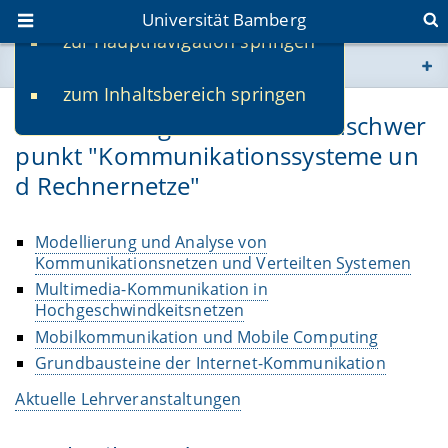
Universität Bamberg
zur Hauptnavigation springen
Sie befinden sich hier:
zum Inhaltsbereich springen
www.uni-bamberg.de
Veranstaltungen zum Studienschwer
punkt "Kommunikationssysteme un
univis.uni-bamberg.de
d Rechnernetze"
fis.uni-bamberg.de
Modellierung und Analyse von
Kommunikationsnetzen und Verteilten Systemen
Multimedia-Kommunikation in
Hochgeschwindkeitsnetzen
Mobilkommunikation und Mobile Computing
Grundbausteine der Internet-Kommunikation
Aktuelle Lehrveranstaltungen