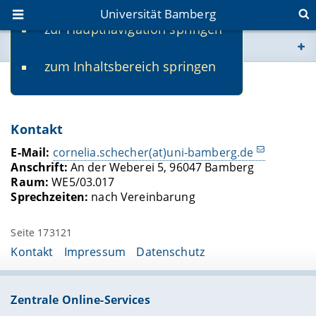
Universität Bamberg
zur Hauptnavigation springen
Sie befinden sich hier:
zum Inhaltsbereich springen
www.uni-bamberg.de
Cornelia Schecher
univis.uni-bamberg.de
Kontakt
fis.uni-bamberg.de
E-Mail:
cornelia.schecher(at)uni-bamberg.de
Anschrift:
An der Weberei 5, 96047 Bamberg
Raum:
WE5/03.017
Sprechzeiten:
nach Vereinbarung
Seite 173121
Kontakt
Impressum
Datenschutz
Zentrale Online-Services