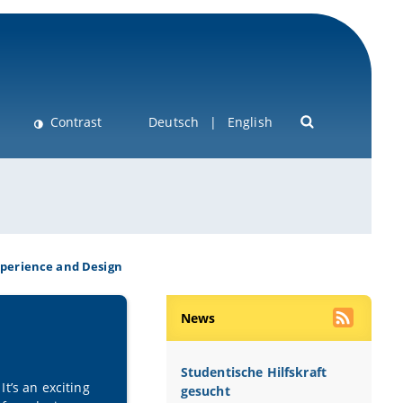
Contrast
Deutsch
English
xperience and Design
News
Studentische Hilfskraft
t’s an exciting
gesucht