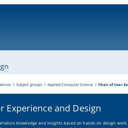
ni-bamberg.de
ign
iences
Subject groups
Applied Computer Science
Chair of User E
r Experience and Design
rializie knowledge and insights based on hands-on design work. I