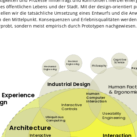
tigkeiten und Prozesse hinterfragt und konfrontiert hierbei eme
es öffentlichen Lebens und der Stadt. Mit der design-orientiert p
tellen wir die tatsächliche Umsetzung eines Entwurfs und die A
n den Mittelpunkt. Konsequenzen und Erlebnisqualitäten werden 
erprobt, sondern meist empirisch durch Prototypen nachgewiesen.