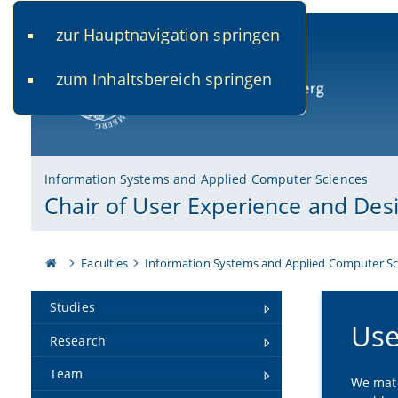
zur Hauptnavigation springen
www.uni-bamberg.de
univis.uni-bamberg.de
fis.u
zum Inhaltsbereich springen
University of Bamberg
Information Systems and Applied Computer Sciences
Chair of User Experience and Des
Faculties
Information Systems and Applied Computer Sc
Studies
Use
Research
Team
We mate