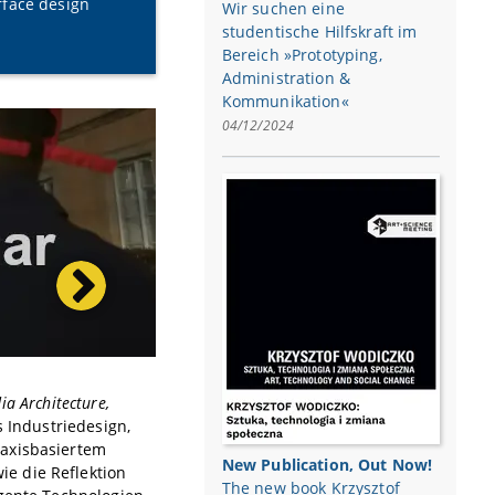
rface design
Wir suchen eine
studentische Hilfskraft im
Bereich »Prototyping,
Administration &
Kommunikation«
04/12/2024
ia Architecture,
 Industriedesign,
raxisbasiertem
New Publication, Out Now!
e die Reflektion
The new book Krzysztof