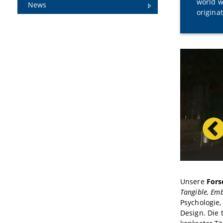
world w
News
origina
Unsere
For
Tangible, Em
Psychologie
Design. Die