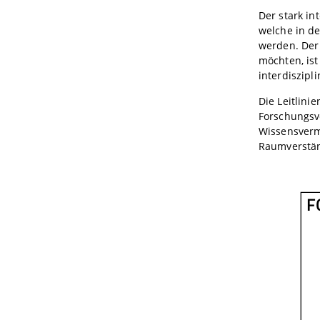
Der stark in
welche in d
werden. Der
möchten, is
interdiszip
Die Leitlini
Forschungsve
Wissensverm
Raumverstän