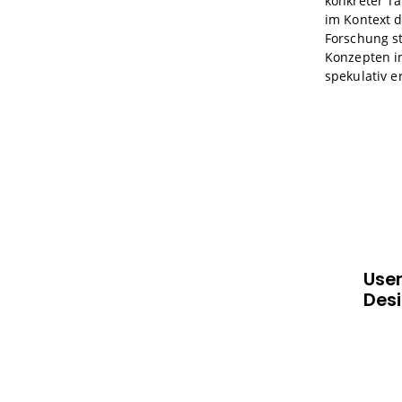
konkreter Tä
im Kontext d
Forschung s
Konzepten i
spekulativ 