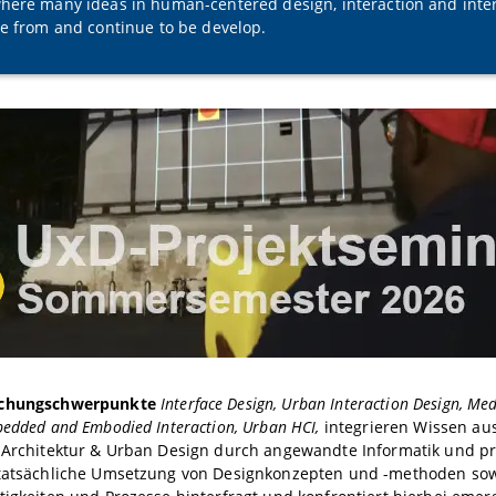
here many ideas in human-centered design, interaction and inte
te from and continue to be develop.
schungschwerpunkte
Interface Design, Urban
Interaction Design,
Med
bedded and Embodied Interaction, Urban HCI,
integrieren Wissen aus
, Architektur & Urban Design durch angewandte Informatik und p
 tatsächliche Umsetzung von Designkonzepten und -methoden sowi