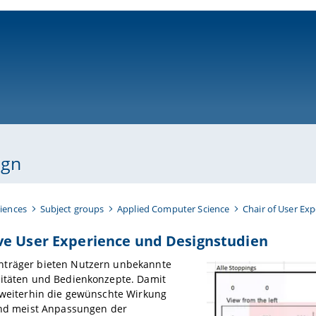
ni-bamberg.de
ign
iences
Subject groups
Applied Computer Science
Chair of User Ex
ve User Experience und Designstudien
träger bieten Nutzern unbekannte
litäten und Bedienkonzepte. Damit
 weiterhin die gewünschte Wirkung
sind meist Anpassungen der