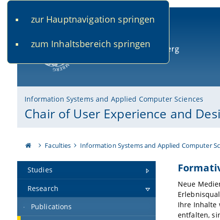
zur Hauptnavigation springen
www.uni-bamberg.de
univis.uni-bamberg.de
fis.u
zum Inhaltsbereich springen
University of Bamberg
Information Systems and Applied Computer Sciences
Chair of User Experience and Des
Faculties
Information Systems and Applied Computer Sc
Formati
Studies
Neue Medien
Research
Erlebnisqua
Ihre Inhalte
Publications
entfalten, 