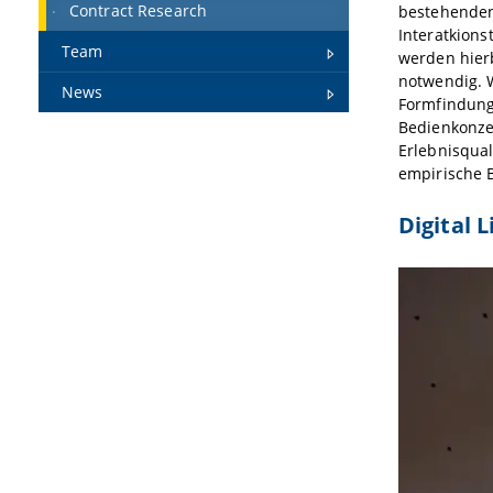
Contract Research
bestehenden
Interatkions
Team
werden hier
notwendig. W
News
Formfindung
Bedienkonze
Erlebnisqua
empirische 
Digital L