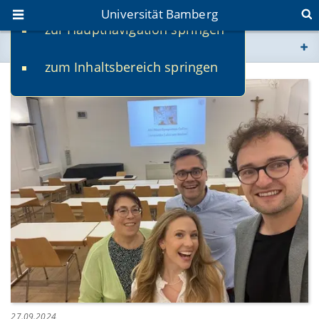
Universität Bamberg
zur Hauptnavigation springen
Sie befinden sich hier:
zum Inhaltsbereich springen
www.uni-bamberg.de
univis.uni-bamberg.de
fis.uni-bamberg.de
27.09.2024