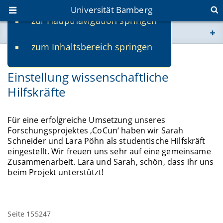
Universität Bamberg
zur Hauptnavigation springen
Sie befinden sich hier:
zum Inhaltsbereich springen
www.uni-bamberg.de
23.01.2023
Einstellung wissenschaftliche
univis.uni-bamberg.de
Hilfskräfte
fis.uni-bamberg.de
Für eine erfolgreiche Umsetzung unseres
Forschungsprojektes ‚CoCun‘ haben wir Sarah
Schneider und Lara Pöhn als studentische Hilfskräft
eingestellt. Wir freuen uns sehr auf eine gemeinsame
Zusammenarbeit.
Lara und Sarah, schön, dass ihr uns
beim Projekt unterstützt!
Seite 155247