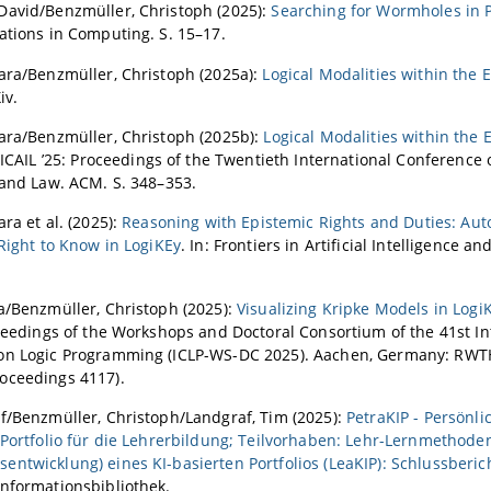
David/Benzmüller, Christoph (2025):
Searching for Wormholes in 
ations in Computing. S. 15–17.
ara/Benzmüller, Christoph (2025a):
Logical Modalities within the 
iv.
ara/Benzmüller, Christoph (2025b):
Logical Modalities within the 
: ICAIL ’25: Proceedings of the Twentieth International Conference o
 and Law. ACM. S. 348–353.
ra et al. (2025):
Reasoning with Epistemic Rights and Duties: Au
 Right to Know in LogiKEy
. In: Frontiers in Artificial Intelligence an
a/Benzmüller, Christoph (2025):
Visualizing Kripke Models in Logi
oceedings of the Workshops and Doctoral Consortium of the 41st In
on Logic Programming (ICLP-WS-DC 2025). Aachen, Germany: RWT
oceedings 4117).
f/Benzmüller, Christoph/Landgraf, Tim (2025):
PetraKIP - Persönl
 Portfolio für die Lehrerbildung; Teilvorhaben: Lehr-Lernmethode
ntwicklung) eines KI-basierten Portfolios (LeaKIP): Schlussberic
nformationsbibliothek.