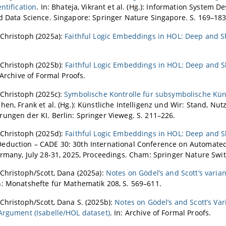
ntification
. In: Bhateja, Vikrant et al. (Hg.): Information System D
d Data Science. Singapore: Springer Nature Singapore. S. 169–183
Christoph (2025a):
Faithful Logic Embeddings in HOL: Deep and S
 Christoph (2025b):
Faithful Logic Embeddings in HOL: Deep and S
: Archive of Formal Proofs.
Christoph (2025c):
Symbolische Kontrolle für subsymbolische Küns
hen, Frank et al. (Hg.): Künstliche Intelligenz und Wir: Stand, Nu
ungen der KI. Berlin: Springer Vieweg. S. 211–226.
 Christoph (2025d):
Faithful Logic Embeddings in HOL: Deep and S
eduction – CADE 30: 30th International Conference on Automate
ermany, July 28-31, 2025, Proceedings. Cham: Springer Nature Swit
Christoph/Scott, Dana (2025a):
Notes on Gödel’s and Scott’s varian
In: Monatshefte für Mathematik 208, S. 569–611.
Christoph/Scott, Dana S. (2025b):
Notes on Gödel’s and Scott’s Var
Argument (Isabelle/HOL dataset)
. In: Archive of Formal Proofs.