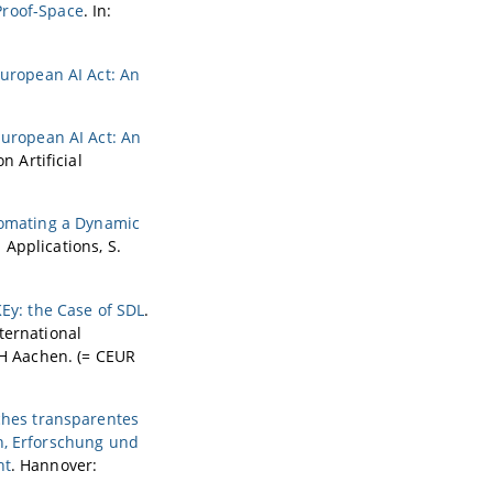
Proof-Space
. In:
European AI Act: An
European AI Act: An
n Artificial
tomating a Dynamic
d Applications, S.
KEy: the Case of SDL
.
ternational
H Aachen. (= CEUR
iches transparentes
n, Erforschung und
ht
. Hannover: