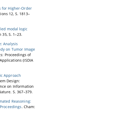
s for Higher-Order
tions 12, S. 1813–
fied modal logic
n 35, S. 1–23.
e: Analysis
Study on Tumor Image
cs: Proceedings of
Applications (ISDIA
ic Approach
stem Design:
ence on Information
Nature. S. 367–379.
mated Reasoning:
; Proceedings
. Cham: