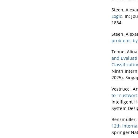
Steen, Alexa
Logic
. In: J
1834.
Steen, Alexa
problems by 
Tenne, Alina
and Evaluati
Classificatio
Ninth Intern
2025). Singa
Vestrucci, A
to Trustwort
Intelligent 
System Desig
Benzmüller, 
12th Interna
Springer Nat