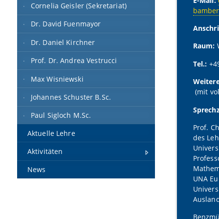
E-Mail:
Cornelia Geisler (Sekretariat)
bamber
Dr. David Fuenmayor
Anschri
Dr. Daniel Kirchner
Raum:
Prof. Dr. Andrea Vestrucci
Tel.:
+4
Max Wisniewski
Weitere
(mit vo
Johannes Schuster B.Sc.
Sprechz
Paul Sigloch M.Sc.
Prof. C
Aktuelle Lehre
des Leh
Univers
Aktivitäten
Profess
Mathema
News
UNA Eur
Univers
Ausland
Benzmül