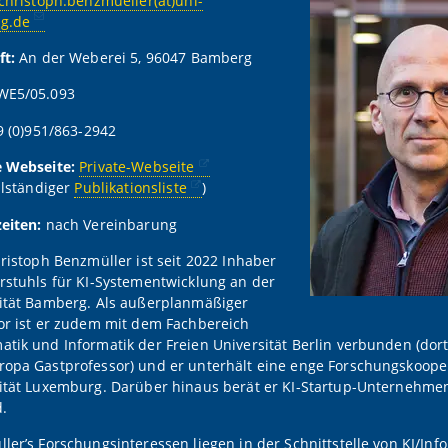
christoph.benzmueller(at)uni-
g.de
ft:
An der Weberei 5, 96047 Bamberg
WE5/05.093
9 (0)951/863-2942
 Webseite:
Private-Webseite
llständiger
Publikationsliste
)
eiten:
nach Vereinbarung
hristoph Benzmüller ist seit 2022 Inhaber
rstuhls für KI-Systementwicklung an der
ität Bamberg. Als außerplanmäßiger
or ist er zudem mit dem Fachbereich
tik und Informatik der Freien Universität Berlin verbunden (dort
opa Gastprofessor) und er unterhält eine enge Forschungskooper
ität Luxemburg. Darüber hinaus berät er KI-Startup-Unternehmen
.
ler’s Forschungsinteressen liegen in der Schnittstelle von KI/Info