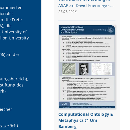
ASAP an David Fuenmayor…
enommierten
27.07.2026
ionales
n die Freie
), die
 University of
llon University
06) an der
hungsbereich),
stiftung des
rk),
eicher
Computational Ontology &
Metaphysics @ Uni
el zurück.)
Bamberg