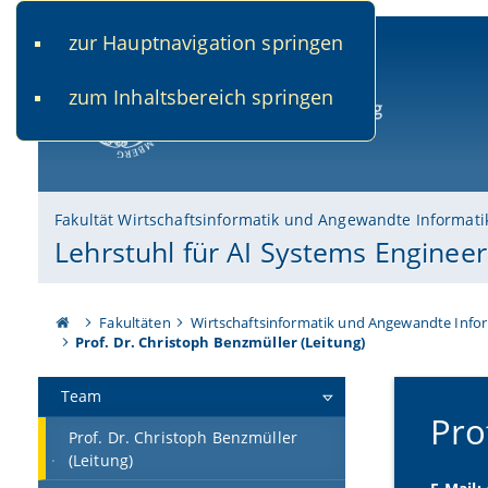
zur Hauptnavigation springen
www.uni-bamberg.de
univis.uni-bamberg.de
fis.u
zum Inhaltsbereich springen
Universität Bamberg
Fakultät Wirtschaftsinformatik und Angewandte Informati
Lehrstuhl für AI Systems Engineer
Fakultäten
Wirtschaftsinformatik und Angewandte Info
Prof. Dr. Christoph Benzmüller (Leitung)
Team
Pro
Prof. Dr. Christoph Benzmüller
(Leitung)