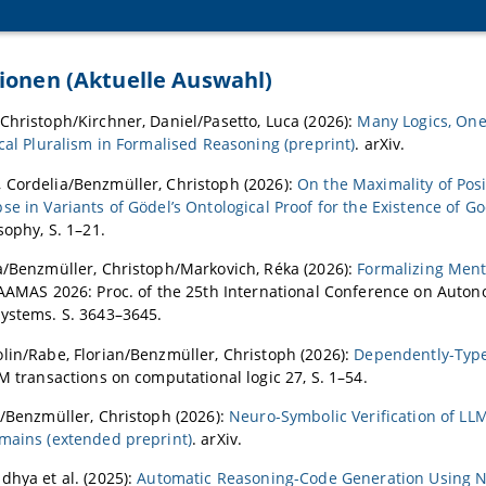
ionen (Aktuelle Auswahl)
Christoph/Kirchner, Daniel/Pasetto, Luca (2026):
Many Logics, One
ical Pluralism in Formalised Reasoning (preprint)
. arXiv.
 Cordelia/Benzmüller, Christoph (2026):
On the Maximality of Posi
se in Variants of Gödel’s Ontological Proof for the Existence of G
sophy, S. 1–21.
a/Benzmüller, Christoph/Markovich, Réka (2026):
Formalizing Menta
: AAMAS 2026: Proc. of the 25th International Conference on Aut
ystems. S. 3643–3645.
lin/Rabe, Florian/Benzmüller, Christoph (2026):
Dependently-Typ
CM transactions on computational logic 27, S. 1–54.
l/Benzmüller, Christoph (2026):
Neuro-Symbolic Verification of LL
mains (extended preprint)
. arXiv.
dhya et al. (2025):
Automatic Reasoning-Code Generation Using N