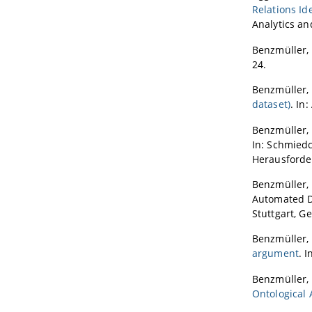
Relations Ide
Analytics an
Benzmüller, 
24.
Benzmüller,
dataset)
. In
Benzmüller, 
In: Schmiedc
Herausforder
Benzmüller,
Automated D
Stuttgart, G
Benzmüller, 
argument
. 
Benzmüller, 
Ontological 