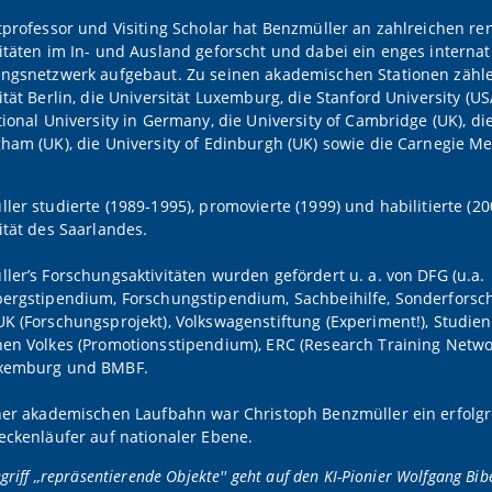
tprofessor und Visiting Scholar hat Benzmüller an zahlreichen r
itäten im In- und Ausland geforscht und dabei ein enges internat
ngsnetzwerk aufgebaut. Zu seinen akademischen Stationen zähle
ität Berlin, die Universität Luxemburg, die Stanford University (USA
tional University in Germany, die University of Cambridge (UK), die
ham (UK), die University of Edinburgh (UK) sowie die Carnegie Me
ler studierte (1989-1995), promovierte (1999) und habilitierte (20
ität des Saarlandes.
ler’s Forschungsaktivitäten wurden gefördert u. a. von DFG (u.a.
ergstipendium, Forschungstipendium, Sachbeihilfe, Sonderforsc
K (Forschungsprojekt), Volkswagenstiftung (Experiment!), Studien
en Volkes (Promotionsstipendium), ERC (Research Training Netwo
xemburg und BMBF.
ner akademischen Laufbahn war Christoph Benzmüller ein erfolgr
eckenläufer auf nationaler Ebene.
griff ,,repräsentierende Objekte'' geht auf den KI-Pionier Wolfgang Bib