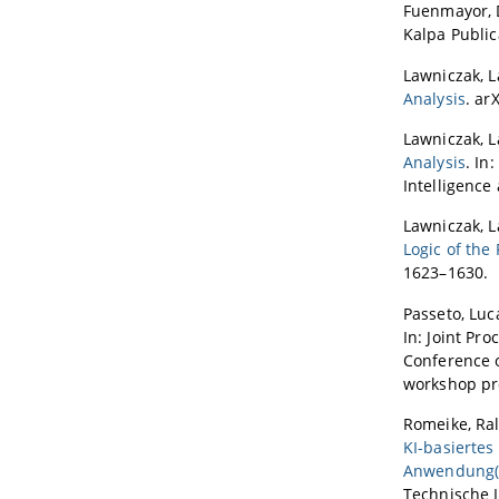
Fuenmayor, 
Kalpa Public
Lawniczak, L
Analysis
. arX
Lawniczak, L
Analysis
. In
Intelligence
Lawniczak, La
Logic of the
1623–1630.
Passeto, Luc
In: Joint Pr
Conference 
workshop pr
Romeike, Ral
KI-basiertes
Anwendung(se
Technische I