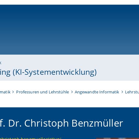
ni-bamberg.de
k
ing (KI-Systementwicklung)
rmatik
Professuren und Lehrstühle
Angewandte Informatik
Lehrstu
f. Dr. Christoph Benzmüller