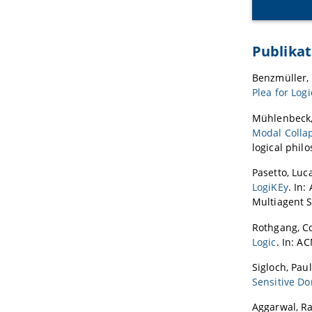
Publikat
Benzmüller, 
Plea for Log
Mühlenbeck,
Modal Collap
logical philo
Pasetto, Luc
LogiKEy
. In
Multiagent S
Rothgang, Co
Logic
. In: A
Sigloch, Pau
Sensitive Do
Aggarwal, Ra