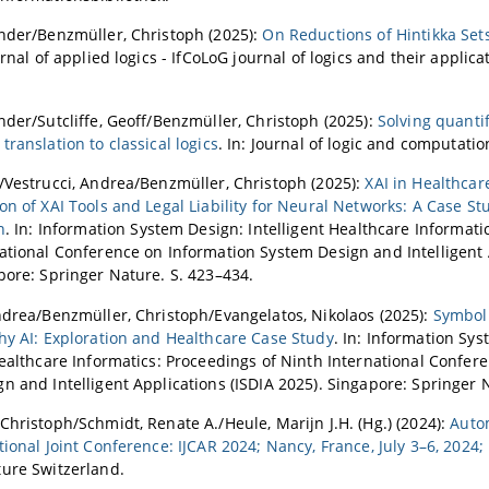
nder/Benzmüller, Christoph (2025):
On Reductions of Hintikka Set
ournal of applied logics - IfCoLoG journal of logics and their applica
nder/Sutcliffe, Geoff/Benzmüller, Christoph (2025):
Solving quanti
translation to classical logics
. In: Journal of logic and computatio
/Vestrucci, Andrea/Benzmüller, Christoph (2025):
XAI in Healthcar
on of XAI Tools and Legal Liability for Neural Networks: A Case 
n
. In: Information System Design: Intelligent Healthcare Informati
ational Conference on Information System Design and Intelligent 
pore: Springer Nature. S. 423–434.
ndrea/Benzmüller, Christoph/Evangelatos, Nikolaos (2025):
Symbol
hy AI: Exploration and Healthcare Case Study
. In: Information Sy
Healthcare Informatics: Proceedings of Ninth International Confer
n and Intelligent Applications (ISDIA 2025). Singapore: Springer 
Christoph/Schmidt, Renate A./Heule, Marijn J.H. (Hg.) (2024):
Auto
tional Joint Conference: IJCAR 2024; Nancy, France, July 3–6, 2024
ure Switzerland.