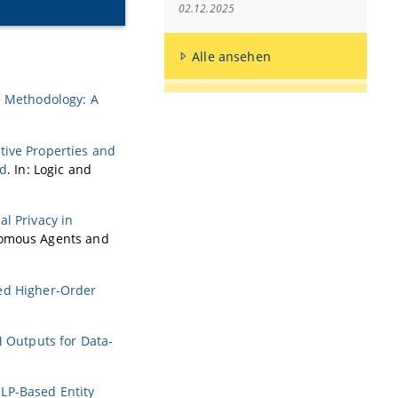
02.12.2025
Alle ansehen
 Methodology: A
tive Properties and
od
. In: Logic and
l Privacy in
onomous Agents and
ed Higher-Order
M Outputs for Data-
LP-Based Entity