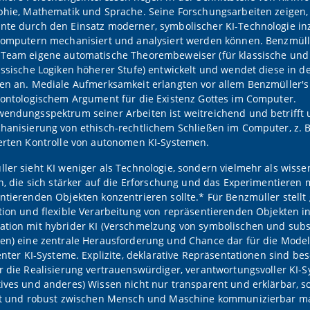
phie, Mathematik und Sprache. Seine Forschungsarbeiten zeigen, 
te durch den Einsatz moderner, symbolischer KI-Technologie in
Computern mechanisiert und analysiert werden können. Benzmüll
Team eigene automatische Theorembeweiser (für klassische und
assische Logiken höherer Stufe) entwickelt und wendet diese in 
en an. Mediale Aufmerksamkeit erlangten vor allem Benzmüller's
 ontologischem Argument für die Existenz Gottes im Computer.
endungsspektrum seiner Arbeiten ist weitreichend und betrifft
hanisierung von ethisch-rechtlichem Schließen im Computer, z. B
erten Kontrolle von autonomen KI-Systemen.
ler sieht KI weniger als Technologie, sondern vielmehr als wisse
in, die sich stärker auf die Erforschung und das Experimentieren 
ntierenden Objekten konzentrieren sollte.* Für Benzmüller stellt
tion und flexible Verarbeitung von repräsentierenden Objekten 
tion mit hybrider KI (Verschmelzung von symbolischen und sub
en) eine zentrale Herausforderung und Chance dar für die Modell
genter KI-Systeme. Explizite, deklarative Repräsentationen sind be
r die Realisierung vertrauenswürdiger, verantwortungsvoller KI-S
ives und anderes) Wissen nicht nur transparent und erklärbar, 
nt und robust zwischen Mensch und Maschine kommunizierbar m