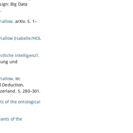
esign: Big Data
.
hallow
. arXiv. S. 1–
hallow (Isabelle/HOL
tliche Intelligenz?
.
tzung und
hallow
. In:
d Deduction,
zerland. S. 280–301.
ts of the ontological
iants of the