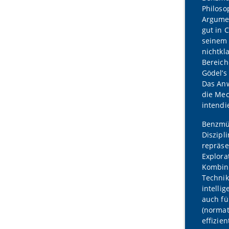
Philoso
Argumen
gut in 
seinem 
nichtkl
Bereich
Gödel’s
Das Anw
die Mec
intendi
Benzmül
Diszipl
repräse
Explora
Kombina
Technik
intelli
auch fü
(normat
effizie