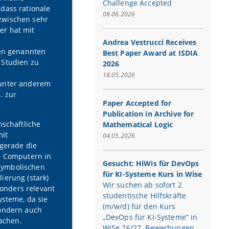
Challenge Accepted
dass rationale
08.06.2026
zwischen sehr
er hat mit
Andrea Vestrucci Receives
den genannten
Best Paper Award at ISDIA
 Studien zu
2026
18.05.2026
 unter anderem
. zur
Paper Accepted for
Publication in Archive for
nschaftliche
Mathematical Logic
mit
04.05.2026
 gerade die
in Computern in
Gesucht: HiWis für DevOps
symbolischen
für KI-Systeme Kurs in Wise
ierung (stark)
Wir suchen ab sofort 2
sonders relevant
studentische Hilfskräfte
ysteme, da sie
(m/w/d) für den Kurs
sondern auch
„DevOps für KI-Systeme“ in
achen.
WiSe 26/27. Bewerbungen