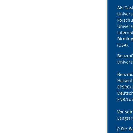
Als Gas
Univers
Forschu
Univers
Interna
Birming
(USA).
Benzmül
Univers
Benzmül
Heisenb
EPSRC/U
Deutsch
FNR/Lu
Vor sei
Langstr
(*Der Be