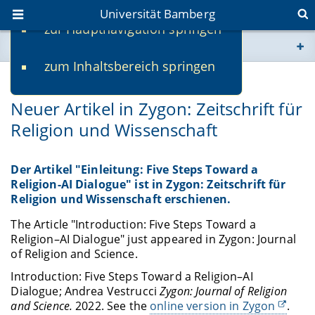
Universität Bamberg
zur Hauptnavigation springen
Sie befinden sich hier:
zum Inhaltsbereich springen
www.uni-bamberg.de
03.08.2022
Neuer Artikel in Zygon: Zeitschrift für
univis.uni-bamberg.de
Religion und Wissenschaft
fis.uni-bamberg.de
Der Artikel "Einleitung: Five Steps Toward a
Religion-AI Dialogue" ist in Zygon: Zeitschrift für
Religion und Wissenschaft erschienen.
The Article "Introduction: Five Steps Toward a
Religion–AI Dialogue" just appeared in Zygon: Journal
of Religion and Science.
Introduction: Five Steps Toward a Religion–AI
Dialogue; Andrea Vestrucci
Zygon: Journal of Religion
and Science.
2022. See the
online version in Zygon
.