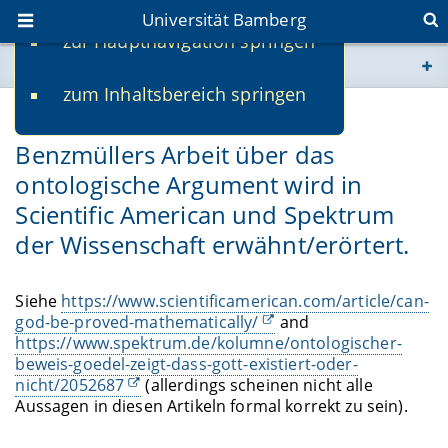
Universität Bamberg
zur Hauptnavigation springen
Sie befinden sich hier:
zum Inhaltsbereich springen
www.uni-bamberg.de
13.10.2022
Benzmüllers Arbeit über das
univis.uni-bamberg.de
ontologische Argument wird in
Scientific American und Spektrum
fis.uni-bamberg.de
der Wissenschaft erwähnt/erörtert.
Siehe
https://www.scientificamerican.com/article/can-
god-be-proved-mathematically/
and
https://www.spektrum.de/kolumne/ontologischer-
beweis-goedel-zeigt-dass-gott-existiert-oder-
nicht/2052687
(allerdings scheinen nicht alle
Aussagen in diesen Artikeln formal korrekt zu sein).