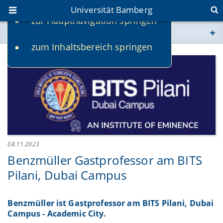
Universität Bamberg
zur Hauptnavigation springen
Sie befinden sich hier:
zum Inhaltsbereich springen
www.uni-bamberg.de
univis.uni-bamberg.de
fis.uni-bamberg.de
08.11.2023
Benzmüller Gastprofessor am BITS
Pilani, Dubai Campus
Benzmüller ist Gastprofessor am BITS Pilani, Dubai
Campus - Academic City.