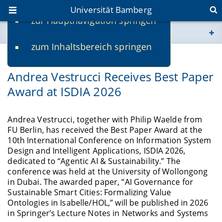
Universität Bamberg
zur Hauptnavigation springen
Sie befinden sich hier:
zum Inhaltsbereich springen
www.uni-bamberg.de
18.05.2026
Andrea Vestrucci Receives Best Paper
univis.uni-bamberg.de
Award at ISDIA 2026
fis.uni-bamberg.de
Andrea Vestrucci, together with Philip Waelde from
FU Berlin, has received the Best Paper Award at the
10th International Conference on Information System
Design and Intelligent Applications, ISDIA 2026,
dedicated to “Agentic AI & Sustainability.” The
conference was held at the University of Wollongong
in Dubai. The awarded paper, “AI Governance for
Sustainable Smart Cities: Formalizing Value
Ontologies in Isabelle/HOL,” will be published in 2026
in Springer’s Lecture Notes in Networks and Systems