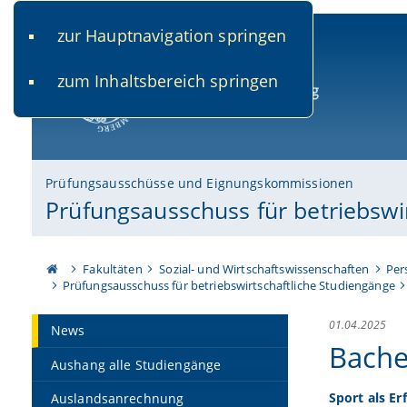
zur Hauptnavigation springen
www.uni-bamberg.de
univis.uni-bamberg.de
fis.u
zum Inhaltsbereich springen
Universität Bamberg
Prüfungsausschüsse und Eignungskommissionen
Prüfungsausschuss für betriebswi
Fakultäten
Sozial- und Wirtschaftswissenschaften
Per
Prüfungsausschuss für betriebswirtschaftliche Studiengänge
01.04.2025
News
Bache
Aushang alle Studiengänge
Sport als Er
Auslandsanrechnung