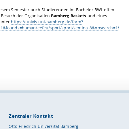
diesem Semester auch Studierenden im Bachelor BWL offen.
in Besuch der Organisation
Bamberg Baskets
und eines
 unter
https://univis.uni-bamberg.de/form?
s=1&founds=human/eefeu/sport/sport/semina_8&nosearch=1&re
Zentraler Kontakt
Otto-Friedrich-Universität Bamberg