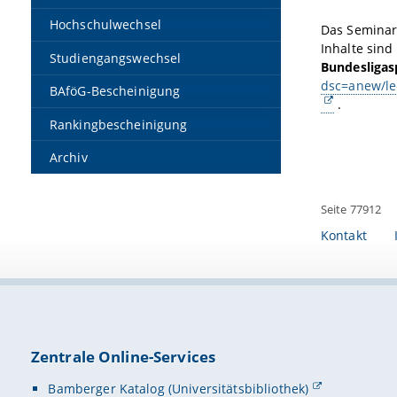
Hochschulwechsel
Das Seminar
Inhalte sind
Studiengangswechsel
Bundesligas
dsc=anew/l
BAföG-Bescheinigung
.
Rankingbescheinigung
Archiv
Seite 77912
Kontakt
Zentrale Online-Services
Bamberger Katalog (Universitätsbibliothek)