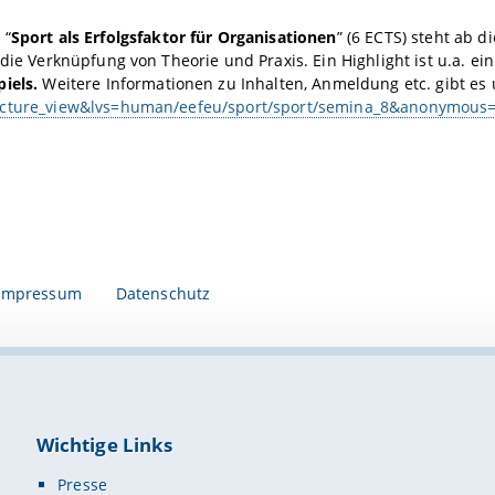
 “
Sport als Erfolgsfaktor für Organisationen
” (6 ECTS) steht ab 
 die Verknüpfung von Theorie und Praxis. Ein Highlight ist u.a. e
piels.
Weitere Informationen zu Inhalten, Anmeldung etc. gibt es
ecture_view&lvs=human/eefeu/sport/sport/semina_8&anonymou
Impressum
Datenschutz
Wichtige Links
Presse