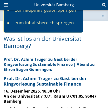
Universität Bamberg
zur Hauptnavigation springen
Sie befinden sich hier:
zum Inhaltsbereich springen
www.uni-bamberg.de
10.12.2025
Kultur & Sport
Wissenschaft & Praxis
Was ist los an der Universität
univis.uni-bamberg.de
Bamberg?
fis.uni-bamberg.de
Prof. Dr. Achim Truger zu Gast bei der
Ringvorlesung Sustainable Finance | Abend zu
Ehren Eugen Gomringers
Prof. Dr. Achim Truger zu Gast bei der
Ringvorlesung Sustainable Finance
16. Dezember 2025, 18.30 Uhr
An der Universität 7 (U7), Raum U7/01.05, 96047
Bamberg