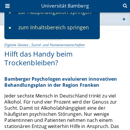
Universität Bamberg
zur Hauptnavigation springen
Sie befinden sich hier:
zum Inhaltsbereich springen
www.uni-bamberg.de
18.06.2019
Wissenschaft & Praxis
univis.uni-bamberg.de
Digitale Geistes-, Sozial- und Humanwissenschaften
Hilft das Handy beim
fis.uni-bamberg.de
Trockenbleiben?
Bamberger Psychologen evaluieren innovativen
Behandlungsplan in der Region Franken
Jeder sechste Mensch in Deutschland trinkt zu viel
Alkohol. Für rund vier Prozent wird der Genuss zur
Sucht. Damit ist Alkoholabhängigkeit eine der
häufigsten psychischen Störungen. Nur wenige
Patientinnen und Patienten nehmen nach einem
stationären Entzug weiterhin Hilfe in Anspruch. Das