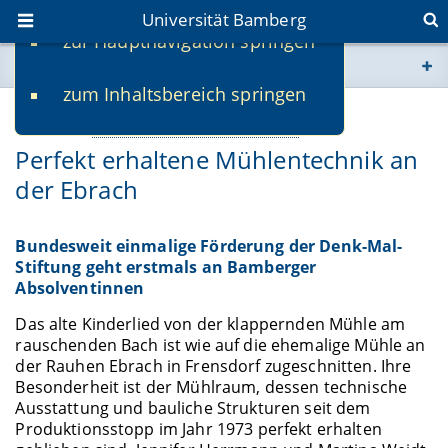
Universität Bamberg
zur Hauptnavigation springen
Sie befinden sich hier:
zum Inhaltsbereich springen
www.uni-bamberg.de
31.07.2017
Erschließung und Erhalt von Kulturgut
Perfekt erhaltene Mühlentechnik an
univis.uni-bamberg.de
der Ebrach
fis.uni-bamberg.de
Bundesweit einmalige Förderung der Denk-Mal-
Stiftung geht erstmals an Bamberger
Absolventinnen
Das alte Kinderlied von der klappernden Mühle am
rauschenden Bach ist wie auf die ehemalige Mühle an
der Rauhen Ebrach in Frensdorf zugeschnitten. Ihre
Besonderheit ist der Mühlraum, dessen technische
Ausstattung und bauliche Strukturen seit dem
Produktionsstopp im Jahr 1973 perfekt erhalten