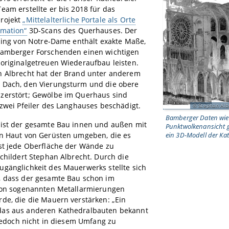
eam erstellte er bis 2018 für das
rojekt
„Mittelalterliche Portale als Orte
rmation“
3D-Scans des Querhauses. Der
lling von Notre-Dame enthält exakte Maße,
Bamberger Forschenden einen wichtigen
originalgetreuen Wiederaufbau leisten.
n Albrecht hat der Brand unter anderem
 Dach, den Vierungsturm und die obere
zerstört; Gewölbe im Querhaus sind
 zwei Pfeiler des Langhauses beschädigt.
Stephan Alb
Bamberger Daten wie
 ist der gesamte Bau innen und außen mit
Punktwolkenansicht 
en Haut von Gerüsten umgeben, die es
ein 3D-Modell der Kat
ast jede Oberfläche der Wände zu
schildert Stephan Albrecht. Durch die
gänglichkeit des Mauerwerks stellte sich
, dass der gesamte Bau schon im
 von sogenannten Metallarmierungen
de, die die Mauern verstärken: „Ein
as aus anderen Kathedralbauten bekannt
s jedoch nicht in diesem Umfang zu