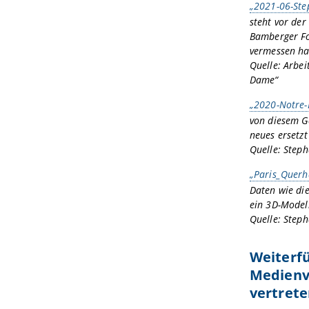
„2021-06-Ste
steht vor de
Bamberger Fo
vermessen ha
Quelle: Arbei
Dame“
„2020-Notre
von diesem G
neues ersetzt
Quelle: Step
„Paris_Querh
Daten wie di
ein 3D-Modell
Quelle: Step
Weiterf
Medienv
vertrete