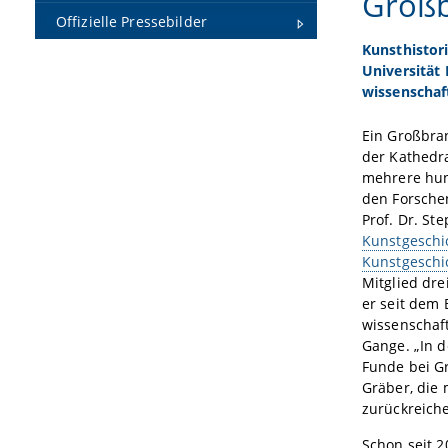
Groß
Offizielle Pressebilder
Kunsthistor
Universität
wissenschaft
Ein Großbran
der Kathedra
mehrere hun
den Forschen
Prof. Dr. St
Kunstgeschic
Kunstgeschi
Mitglied dre
er seit dem
wissenschaf
Gange. „In d
Funde bei G
Gräber, die 
zurückreiche
Schon seit 2