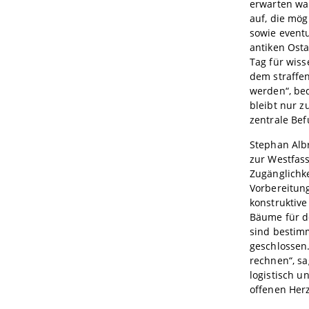
erwarten wa
auf, die mög
sowie event
antiken Osta
Tag für wis
dem straffe
werden“, be
bleibt nur z
zentrale Be
Stephan Albr
zur Westfass
Zugänglichke
Vorbereitun
konstruktive
Bäume für d
sind bestim
geschlossen
rechnen“, sa
logistisch u
offenen Herz