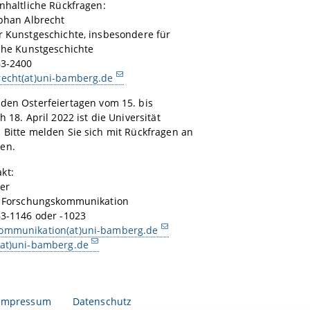
inhaltliche Rückfragen:
ephan Albrecht
r Kunstgeschichte, insbesondere für
iche Kunstgeschichte
63-2400
recht(at)uni-bamberg.de
den Osterfeiertagen vom 15. bis
h 18. April 2022 ist die Universität
 Bitte melden Sie sich mit Rückfragen an
en.
kt:
ter
le Forschungskommunikation
63-1146 oder -1023
ommunikation(at)uni-bamberg.de
(at)uni-bamberg.de
Impressum
Datenschutz