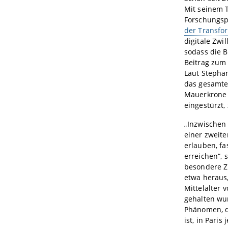
Mit seinem T
Forschungsp
der Transfo
digitale Zwi
sodass die 
Beitrag zum 
Laut Stepha
das gesamte
Mauerkrone 
eingestürzt,
„Inzwischen
einer zweit
erlauben, f
erreichen“, 
besondere Zu
etwa heraus
Mittelalter
gehalten wur
Phänomen, d
ist, in Pari