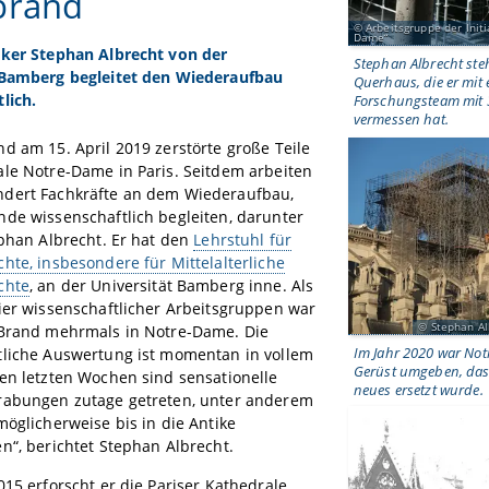
brand
Arbeitsgruppe der Initi
Dame“
iker Stephan Albrecht von der
Stephan Albrecht ste
 Bamberg begleitet den Wiederaufbau
Querhaus, die er mit
lich.
Forschungsteam mit 
vermessen hat.
d am 15. April 2019 zerstörte große Teile
le Notre-Dame in Paris. Seitdem arbeiten
dert Fachkräfte an dem Wiederaufbau,
de wissenschaftlich begleiten, darunter
ephan Albrecht. Er hat den
Lehrstuhl für
hte, insbesondere für Mittelalterliche
chte
, an der Universität Bamberg inne. Als
ier wissenschaftlicher Arbeitsgruppen war
Stephan Al
 Brand mehrmals in Notre-Dame. Die
Im Jahr 2020 war No
tliche Auswertung ist momentan in vollem
Gerüst umgeben, das 
en letzten Wochen sind sensationelle
neues ersetzt wurde.
rabungen zutage getreten, unter anderem
möglicherweise bis in die Antike
n“, berichtet Stephan Albrecht.
015 erforscht er die Pariser Kathedrale.