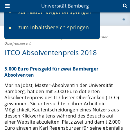
Universität Bamberg
zur Hauptnavigation springen
Sie befinden sich hier:
zum Inhaltsbereich springen
www.uni-bamberg.de
15.06.2018
Ehemalige & Alumni
Lehre & Studium
-
IT Cluster
Oberfranken e.V.
univis.uni-bamberg.de
ITCO Absolventenpreis 2018
fis.uni-bamberg.de
5.000 Euro Preisgeld für zwei Bamberger
Absolventen
Marina Jobst, Master-Absolventin der Universität
Bamberg, hat den mit 3.000 Euro dotierten
Absolventenpreis des IT-Cluster Oberfranken (ITCO)
gewonnen. Sie untersuchte in ihrer Arbeit die
Möglichkeit, Kaufentscheidungen eines Nutzers aus
dessen Klickverhaltens während des Besuchs auf
einer Website abzuleiten. Platz zwei und damit 2.000
Euro gingen an Karl Regensburger für seine ebenfalls