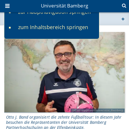
Universität Bamberg
zur Hauptnavigation springen
Sie befinden sich hier:
zum Inhaltsbereich springen
www.uni-bamberg.de
univis.uni-bamberg.de
fis.uni-bamberg.de
Tim Kipphan/Universität Bamberg
Otto J. Band organisiert die zehnte Fußballtour: In diesem Jahr
besuchen die Repräsentanten der Universität Bamberg
Partnerhochschulen an der Elfenbeinküste.