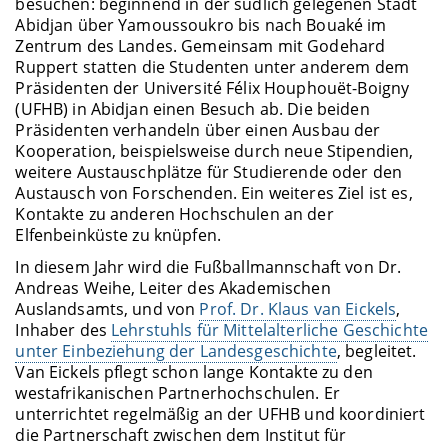
besuchen: beginnend in der südlich gelegenen Stadt
Abidjan über Yamoussoukro bis nach Bouaké im
Zentrum des Landes. Gemeinsam mit Godehard
Ruppert statten die Studenten unter anderem dem
Präsidenten der Université Félix Houphouët-Boigny
(UFHB) in Abidjan einen Besuch ab. Die beiden
Präsidenten verhandeln über einen Ausbau der
Kooperation, beispielsweise durch neue Stipendien,
weitere Austauschplätze für Studierende oder den
Austausch von Forschenden. Ein weiteres Ziel ist es,
Kontakte zu anderen Hochschulen an der
Elfenbeinküste zu knüpfen.
In diesem Jahr wird die Fußballmannschaft von Dr.
Andreas Weihe, Leiter des Akademischen
Auslandsamts, und von
Prof. Dr. Klaus van Eickels
,
Inhaber des
Lehrstuhls für Mittelalterliche Geschichte
unter Einbeziehung der Landesgeschichte
, begleitet.
Van Eickels pflegt schon lange Kontakte zu den
westafrikanischen Partnerhochschulen. Er
unterrichtet regelmäßig an der UFHB und koordiniert
die Partnerschaft zwischen dem Institut für