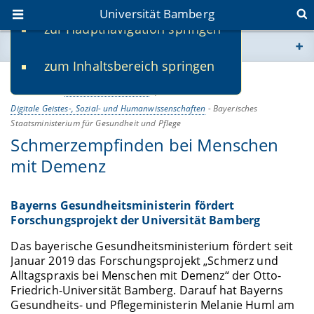
Universität Bamberg
zur Hauptnavigation springen
Sie befinden sich hier:
zum Inhaltsbereich springen
www.uni-bamberg.de
22.01.2019
Wissenschaft & Praxis
univis.uni-bamberg.de
Digitale Geistes-, Sozial- und Humanwissenschaften
-
Bayerisches
Staatsministerium für Gesundheit und Pflege
Schmerzempfinden bei Menschen
fis.uni-bamberg.de
mit Demenz
Bayerns Gesundheitsministerin fördert
Forschungsprojekt der Universität Bamberg
Das bayerische Gesundheitsministerium fördert seit
Januar 2019 das Forschungsprojekt „Schmerz und
Alltagspraxis bei Menschen mit Demenz“ der Otto-
Friedrich-Universität Bamberg. Darauf hat Bayerns
Gesundheits- und Pflegeministerin Melanie Huml am