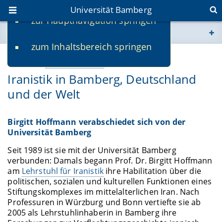
Universität Bamberg
zur Hauptnavigation springen
Sie befinden sich hier:
zum Inhaltsbereich springen
www.uni-bamberg.de
08.07.2019
Personalia & Porträts
Iranistik in Bamberg, Deutschland
univis.uni-bamberg.de
und der Welt
fis.uni-bamberg.de
Birgitt Hoffmann verabschiedet sich von der
Universität Bamberg
Seit 1989 ist sie mit der Universität Bamberg
verbunden: Damals begann Prof. Dr. Birgitt Hoffmann
am
Lehrstuhl für Iranistik
ihre Habilitation über die
politischen, sozialen und kulturellen Funktionen eines
Stiftungskomplexes im mittelalterlichen Iran. Nach
Professuren in Würzburg und Bonn vertiefte sie ab
2005 als Lehrstuhlinhaberin in Bamberg ihre