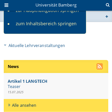
Universität Bamberg
zur Hauptnavigation springen
Sie befinden sich hier:
zum Inhaltsbereich springen
www.uni-bamberg.de
Studium
univis.uni-bamberg.de
Aktuelle Lehrveranstaltungen
fis.uni-bamberg.de
News
Artikel 1 LANGTECH
Teaser
15.07.2025
Alle ansehen