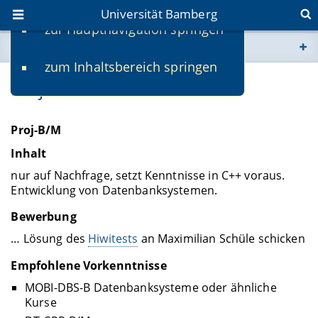
Universität Bamberg
zur Hauptnavigation springen
Sie befinden sich hier:
zum Inhaltsbereich springen
www.uni-bamberg.de
Proj-B/M
univis.uni-bamberg.de
Proj-B/M
fis.uni-bamberg.de
Inhalt
nur auf Nachfrage, setzt Kenntnisse in C++ voraus.
Entwicklung von Datenbanksystemen.
Bewerbung
… Lösung des
Hiwitests
an Maximilian Schüle schicken
Empfohlene Vorkenntnisse
MOBI-DBS-B Datenbanksysteme oder ähnliche
Kurse