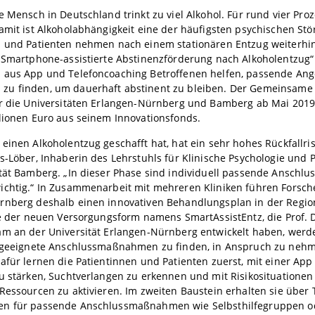
e Mensch in Deutschland trinkt zu viel Alkohol. Für rund vier Pro
amit ist Alkoholabhängigkeit eine der häufigsten psychischen St
n und Patienten nehmen nach einem stationären Entzug weiterhin
„Smartphone-assistierte Abstinenzförderung nach Alkoholentzug“ 
 aus App und Telefoncoaching Betroffenen helfen, passende An
u finden, um dauerhaft abstinent zu bleiben. Der Gemeinsam
r die Universitäten Erlangen-Nürnberg und Bamberg ab Mai 2019 
lionen Euro aus seinem Innovationsfonds.
einen Alkoholentzug geschafft hat, hat ein sehr hohes Rückfallrisik
s-Löber, Inhaberin des Lehrstuhls für Klinische Psychologie und 
ität Bamberg. „In dieser Phase sind individuell passende Ansch
ichtig.“ In Zusammenarbeit mit mehreren Kliniken führen Forsch
rnberg deshalb einen innovativen Behandlungsplan in der Regio
fe der neuen Versorgungsform namens SmartAssistEntz, die Prof. 
am an der Universität Erlangen-Nürnberg entwickelt haben, werd
, geeignete Anschlussmaßnahmen zu finden, in Anspruch zu neh
afür lernen die Patientinnen und Patienten zuerst, mit einer App
zu stärken, Suchtverlangen zu erkennen und mit Risikosituation
Ressourcen zu aktivieren. Im zweiten Baustein erhalten sie über 
n für passende Anschlussmaßnahmen wie Selbsthilfegruppen o