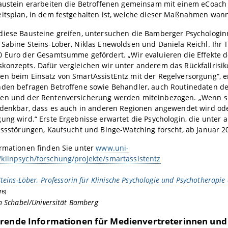
Baustein erarbeiten die Betroffenen gemeinsam mit einem eCoach
eitsplan, in dem festgehalten ist, welche dieser Maßnahmen wan
diese Bausteine greifen, untersuchen die Bamberger Psychologi
Sabine Steins-Löber, Niklas Enewoldsen und Daniela Reichl. Ihr T
0 Euro der Gesamtsumme gefördert. „Wir evaluieren die Effekte 
konzepts. Dafür vergleichen wir unter anderem das Rückfallrisik
n beim Einsatz von SmartAssistEntz mit der Regelversorgung“, er
nden befragen Betroffene sowie Behandler, auch Routinedaten der
en und der Rentenversicherung werden miteinbezogen. „Wenn s
 denkbar, dass es auch in anderen Regionen angewendet wird ode
ung wird.“ Erste Ergebnisse erwartet die Psychologin, die unter
Essstörungen, Kaufsucht und Binge-Watching forscht, ab Januar 2
ormationen finden Sie unter
www.uni-
klinpsych/forschung/projekte/smartassistentz
teins-Löber, Professorin für Klinische Psychologie und Psychotherapie 
MB)
en Schabel/Universität Bamberg
rende Informationen für Medienvertreterinnen und 