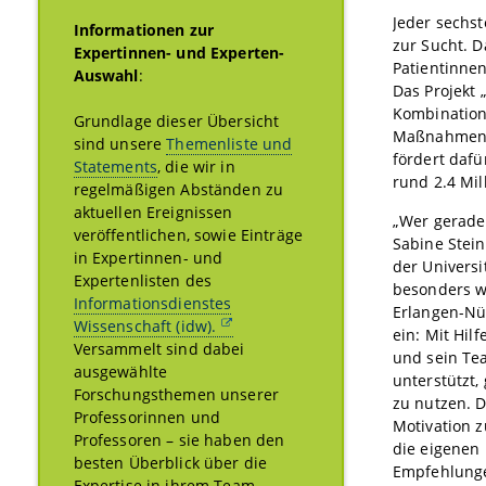
Jeder sechst
Informationen zur
zur Sucht. D
Expertinnen- und Experten-
Patientinne
Auswahl
:
Das Projekt 
Kombination
Grundlage dieser Übersicht
Maßnahmen z
sind unsere
Themenliste und
fördert dafü
Statements
, die wir in
rund 2.4 Mil
regelmäßigen Abständen zu
aktuellen Ereignissen
„Wer gerade 
veröffentlichen, sowie Einträge
Sabine Stein
in Expertinnen- und
der Univers
Expertenlisten des
besonders w
Informationsdienstes
Erlangen-Nü
Wissenschaft (idw).
ein: Mit Hil
Versammelt sind dabei
und sein Te
ausgewählte
unterstützt
Forschungsthemen unserer
zu nutzen. D
Professorinnen und
Motivation 
Professoren – sie haben den
die eigenen 
besten Überblick über die
Empfehlunge
Expertise in ihrem Team.