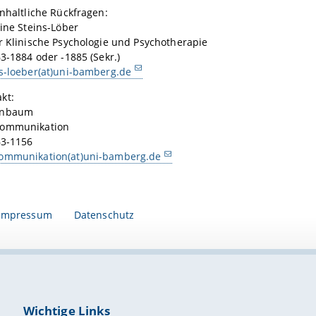
inhaltliche Rückfragen:
bine Steins-Löber
r Klinische Psychologie und Psychotherapie
63-1884 oder -1885 (Sekr.)
s-loeber(at)uni-bamberg.de
kt:
enbaum
kommunikation
63-1156
ommunikation(at)uni-bamberg.de
Impressum
Datenschutz
Wichtige Links