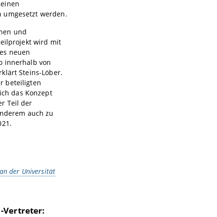
 einen
n umgesetzt werden.
nnen und
eilprojekt wird mit
des neuen
o innerhalb von
klärt Steins-Löber.
 beteiligten
ich das Konzept
r Teil der
 anderem auch zu
021.
an der Universität
-Vertreter: