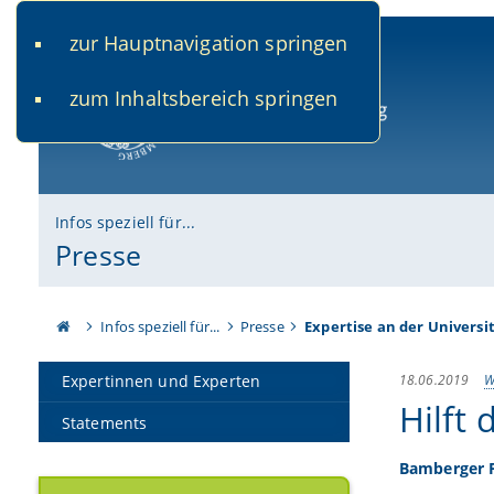
zur Hauptnavigation springen
www.uni-bamberg.de
univis.uni-bamberg.de
fis.u
zum Inhaltsbereich springen
Universität Bamberg
Infos speziell für...
Presse
Infos speziell für...
Presse
Expertise an der Universi
18.06.2019
W
Expertinnen und Experten
Hilft
Statements
Bamberger P