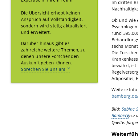
Im dritten 
Nachhaltigk
Die Übersicht erhebt keinen
Anspruch auf Vollständigkeit,
Ob und wie 
sondern wird stetig aktualisiert
Psychologen 
und erweitert.
rund 395.00
Behandlungs
Darüber hinaus gibt es
sechs Monate
zahlreiche weitere Themen, zu
Die Forsche
denen unsere Forschenden
Krankenkass
Auskunft geben können.
bewährt, ist
Sprechen Sie uns an!
Regelversorg
Adipositas, 
Weitere Inf
bamberg.de/
Bild:
Sabine S
Bamberg
(1.2 
Quelle: Jürg
Weiterfüh