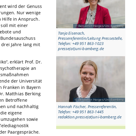
zent wird der Genuss
örungen. Nur wenige
 Hilfe in Anspruch.
soll mit einer
Benjamin Herges/Uni Bamberg
gebote und
Tanja Eisenach,
e Bundesauschuss
Pressereferentin/Leitung Pressestelle,
Telefon: +49 951 863-1023
drei Jahre lang mit
presse(at)uni-bamberg.de
o“, erklärt Prof. Dr.
Psychotherapie an
lussmaßnahmen
ende der Universität
n Franken in Bayern
Dr. Matthias Berking
en Betroffene
Benjamin Herges/Uni Bamberg
men und nachhaltig
Hannah Fischer, Pressereferentin,
Telefon: +49 951 863-1445
 die eigene
redaktion.presse(at)uni-bamberg.de
en umzugehen sowie
Telediagnostik
der Paargespräche.