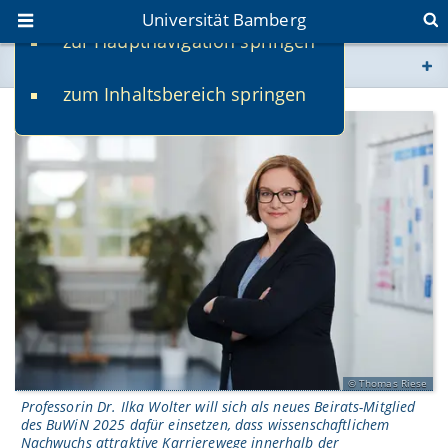
Universität Bamberg
zur Hauptnavigation springen
Sie befinden sich hier:
zum Inhaltsbereich springen
www.uni-bamberg.de
univis.uni-bamberg.de
fis.uni-bamberg.de
Thomas Riese
Professorin Dr. Ilka Wolter will sich als neues Beirats-Mitglied
des BuWiN 2025 dafür einsetzen, dass wissenschaftlichem
Nachwuchs attraktive Karrierewege innerhalb der