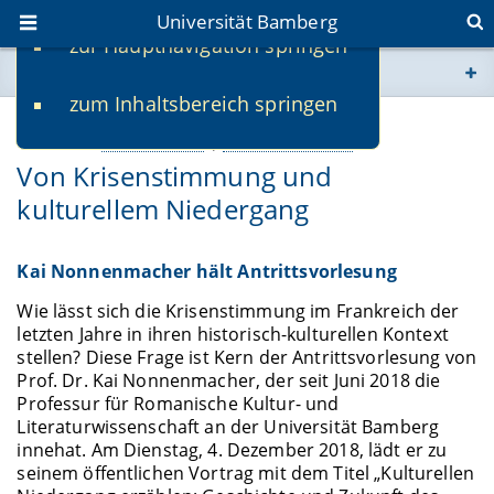
Universität Bamberg
zur Hauptnavigation springen
Sie befinden sich hier:
zum Inhaltsbereich springen
www.uni-bamberg.de
27.11.2018
Lehre & Studium
Personalia & Porträts
Von Krisenstimmung und
univis.uni-bamberg.de
kulturellem Niedergang
fis.uni-bamberg.de
Kai Nonnenmacher hält Antrittsvorlesung
Wie lässt sich die Krisenstimmung im Frankreich der
letzten Jahre in ihren historisch-kulturellen Kontext
stellen? Diese Frage ist Kern der Antrittsvorlesung von
Prof. Dr. Kai Nonnenmacher, der seit Juni 2018 die
Professur für Romanische Kultur- und
Literaturwissenschaft an der Universität Bamberg
innehat. Am Dienstag, 4. Dezember 2018, lädt er zu
seinem öffentlichen Vortrag mit dem Titel „Kulturellen