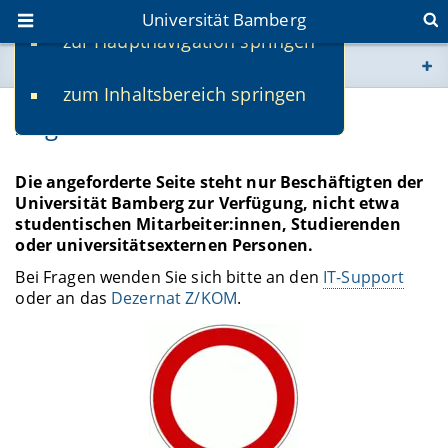
Universität Bamberg
zur Hauptnavigation springen
Sie befinden sich hier:
zum Inhaltsbereich springen
www.uni-bamberg.de
Zugriff beschränkt
univis.uni-bamberg.de
Die angeforderte Seite steht nur Beschäftigten der
Universität Bamberg zur Verfügung, nicht etwa
fis.uni-bamberg.de
studentischen Mitarbeiter:innen, Studierenden
oder universitätsexternen Personen.
Bei Fragen wenden Sie sich bitte an den
IT-Support
oder an das
Dezernat Z/KOM
.