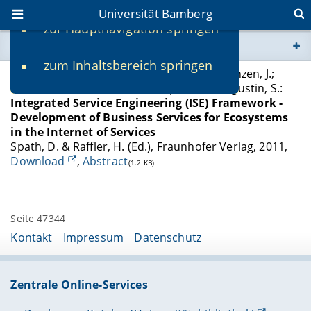
Universität Bamberg
zur Hauptnavigation springen
Sie befinden sich hier:
zum Inhaltsbereich springen
www.uni-bamberg.de
Scheithauer G.
; with Kett, H.; Weiner, N.; Finzen, J.;
Renner, T.; Weisbecker, A.; Klepke, S. & Augustin, S.:
Integrated Service Engineering (ISE) Framework -
univis.uni-bamberg.de
Development of Business Services for Ecosystems
in the Internet of Services
fis.uni-bamberg.de
Spath, D. & Raffler, H. (Ed.), Fraunhofer Verlag, 2011,
Download
,
Abstract
(1.2 KB)
Seite 47344
Kontakt
Impressum
Datenschutz
Zentrale Online-Services