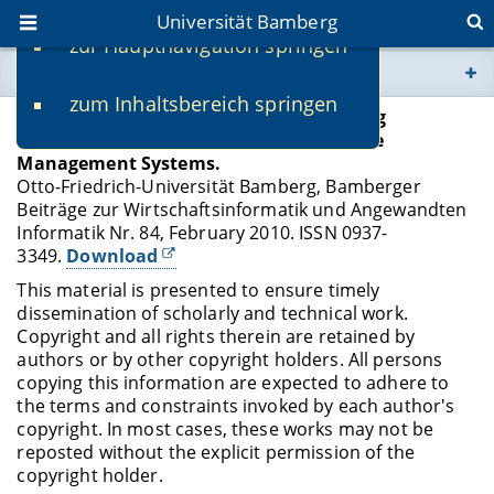
Universität Bamberg
zur Hauptnavigation springen
Sie befinden sich hier:
zum Inhaltsbereich springen
www.uni-bamberg.de
Zirkel W
.,
Wirtz G
:
A Process for Identifying
Predictive Correlation Patterns in Service
Management Systems.
univis.uni-bamberg.de
Otto-Friedrich-Universität Bamberg, Bamberger
Beiträge zur Wirtschaftsinformatik und Angewandten
fis.uni-bamberg.de
Informatik Nr. 84, February 2010. ISSN 0937-
3349.
Download
This material is presented to ensure timely
dissemination of scholarly and technical work.
Copyright and all rights therein are retained by
authors or by other copyright holders. All persons
copying this information are expected to adhere to
the terms and constraints invoked by each author's
copyright. In most cases, these works may not be
reposted without the explicit permission of the
copyright holder.