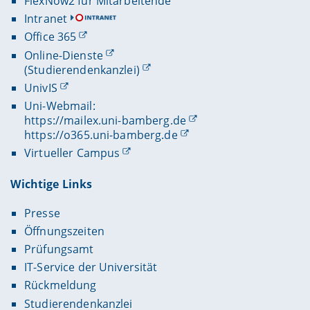
FlexNow2 für Mitarbeitende
Intranet
Office 365
Online-Dienste
(Studierendenkanzlei)
UnivIS
Uni-Webmail:
https://mailex.uni-bamberg.de
https://o365.uni-bamberg.de
Virtueller Campus
Wichtige Links
Presse
Öffnungszeiten
Prüfungsamt
IT-Service der Universität
Rückmeldung
Studierendenkanzlei