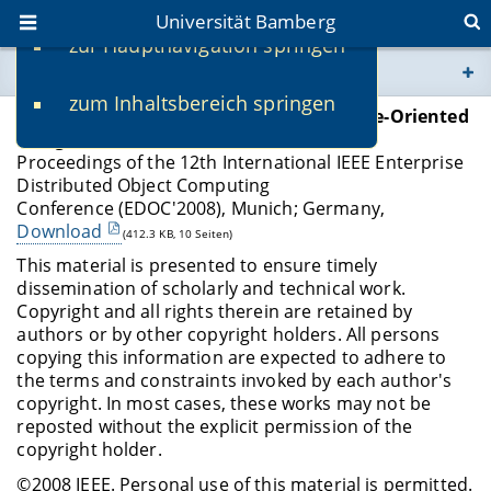
Universität Bamberg
zur Hauptnavigation springen
Sie befinden sich hier:
zum Inhaltsbereich springen
www.uni-bamberg.de
Hofmeister H., Wirtz G.,
Supporting Service-Oriented
Design with Metrics
Proceedings of the 12th International IEEE Enterprise
univis.uni-bamberg.de
Distributed Object Computing
Conference (EDOC'2008), Munich; Germany,
fis.uni-bamberg.de
Download
(412.3 KB, 10 Seiten)
This material is presented to ensure timely
dissemination of scholarly and technical work.
Copyright and all rights therein are retained by
authors or by other copyright holders. All persons
copying this information are expected to adhere to
the terms and constraints invoked by each author's
copyright. In most cases, these works may not be
reposted without the explicit permission of the
copyright holder.
©2008 IEEE. Personal use of this material is permitted.