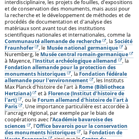
interdisciplinaire, les projets de fouilles, d'expositions
et de conservation des monuments, mais aussi pour
la recherche et le développement de méthodes et de
procédés de documentation et d'analyse des
matériaux sont avant tout des institutions
scientifiques nationales et internationales, comme la
Communauté allemande de recherche
, la
Société
Fraunhofer
, le
Musée national germanique
à
Nuremberg, le
Musée central romain-germanique
à Mayence, l'
Institut archéologique allemand
, la
Fondation allemande pour la protection des
monuments historiques
, la
Fondation fédérale
allemande pour l'environnement
, les Instituts
Max Planck d'histoire de l'art à
Rome (Bibliotheca
Hertziana)
et à
Florence (Institut d'histoire de
l'art)
, ou le
Forum allemand d'histoire de l'art à
Paris
. Une importance particulière est accordée à
l'ancrage régional, par exemple par le biais de
coopérations avec l
'
Académie bavaroise des
sciences
, l'
Office bavarois pour la conservation
des monuments historiques
, la
Fondation de
Haute-Franconie
ainsi que le
Centre du