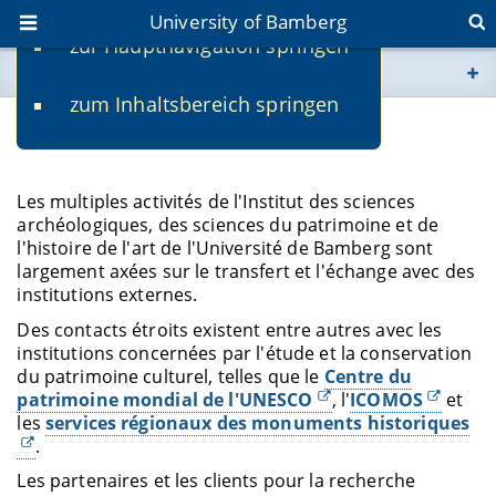
University of Bamberg
zur Hauptnavigation springen
You are here
zum Inhaltsbereich springen
www.uni-bamberg.de
Transfer
univis.uni-bamberg.de
Les multiples activités de l'Institut des sciences
archéologiques, des sciences du patrimoine et de
fis.uni-bamberg.de
l'histoire de l'art de l'Université de Bamberg sont
largement axées sur le transfert et l'échange avec des
institutions externes.
Des contacts étroits existent entre autres avec les
institutions concernées par l'étude et la conservation
du patrimoine culturel, telles que le
Centre du
patrimoine mondial de l'UNESCO
, l'
ICOMOS
et
les
services régionaux des monuments historiques
.
Les partenaires et les clients pour la recherche