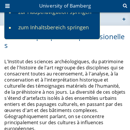
University of Bamberg
zur Hauptnavigation springen
You are here
zum Inhaltsbereich springen
www.uni-bamberg.de
Études et perspectives professionelle
s
univis.uni-bamberg.de
fis.uni-bamberg.de
L'Institut des sciences archéologiques, du patrimoine
et de l'histoire de l'art regroupe des disciplines qui se
consacrent toutes au recensement, à l'analyse, à la
conservation et à l'interprétation historique et
culturelle des témoignages matériels de l'humanité,
de la préhistoire à nos jours. La diversité de ces objets
s'étend d'artefacts isolés à des ensembles urbains
entiers et des paysages culturels, en passant par des
œuvres d'art et des bâtiments complexes.
Géographiquement parlant, on se concentre
principalement sur des cultures à influences
européennes.